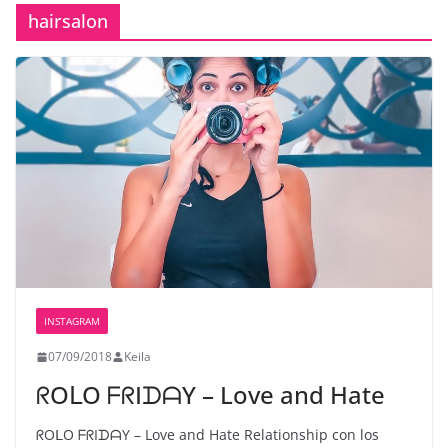
hairsalon
INSTAGRAM
07/09/2018
Keila
ᖇOᒪO ᖴᖇIᗪᗩY – Love and Hate
ᖇOᒪO ᖴᖇIᗪᗩY – Love and Hate Relationship con los