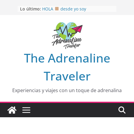
Saltar
Lo último:
HOLA
desde yo soy
al
Aprovechando que Wen tenía que
contenido
venia
EL SENDERO DEL CACAO: Excelente
opción
HOSPEDAJE AL NATURALSHH !!
.
En
OTRA PERSPECTIVA de RÍO EL
The Adrenaline
MULITO!
Traveler
Experiencias y viajes con un toque de adrenalina