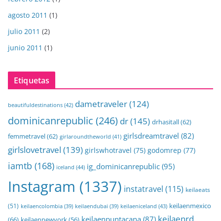
agosto 2011
(1)
julio 2011
(2)
junio 2011
(1)
Etiquetas
dametraveler
(124)
beautifuldestinations
(42)
dominicanrepublic
(246)
dr
(145)
drhasitall
(62)
girlsdreamtravel
(82)
femmetravel
(62)
girlaroundtheworld
(41)
girlslovetravel
(139)
girlswhotravel
(75)
godomrep
(77)
iamtb
(168)
ig_dominicanrepublic
(95)
iceland
(44)
Instagram
(1337)
instatravel
(115)
keilaeats
keilaenmexico
(51)
keilaeniceland
(43)
keilaencolombia
(39)
keilaendubai
(39)
keilaenrd
keilaenpuntacana
(87)
(66)
keilaennewyork
(56)