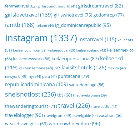
girlsdreamtravel
(82)
femmetravel
(62)
girlaroundtheworld
(41)
girlslovetravel
(139)
girlswhotravel
(75)
godomrep
(77)
iamtb
(168)
ig_dominicanrepublic
(95)
iceland
(44)
Instagram
(1337)
instatravel
(115)
keilaeats
keilaenmexico
(51)
keilaeniceland
(43)
keilaencolombia
(39)
keilaendubai
(39)
keilaenrd
keilaenpuntacana
(87)
(66)
keilaennewyork
(56)
(119)
keilavisitshotels
(126)
keilaensamana
(48)
mexico
(42)
puntacana
(79)
newyork
(49)
nyc
(44)
peru
(41)
republicadominicana
(109)
santodomingo
(56)
sheisnotlost
(236)
tbt
(68)
thetravelwoman
(39)
travel
(226)
thewanderingtourist
(71)
traveladdict
(42)
travelblogger
(90)
travelgram
(49)
vacation
(56)
travelguide
(44)
womenwhoexplore
(96)
wearetravelgirls
(69)