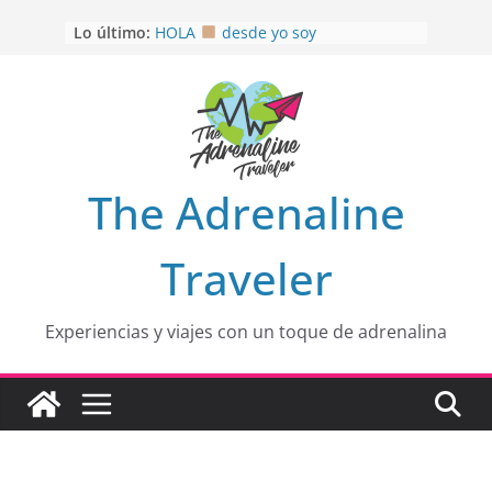
Saltar
Lo último:
HOLA
desde yo soy
al
Aprovechando que Wen tenía que
contenido
venia
EL SENDERO DEL CACAO: Excelente
opción
HOSPEDAJE AL NATURALSHH !!
.
En
OTRA PERSPECTIVA de RÍO EL
The Adrenaline
MULITO!
Traveler
Experiencias y viajes con un toque de adrenalina