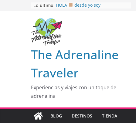
Saltar
Lo último:
HOLA
desde yo soy
Aprovechando que Wen tenía que
al
venia
contenido
EL SENDERO DEL CACAO: Excelente
opción
HOSPEDAJE AL NATURALSHH !!
.
En
OTRA PERSPECTIVA de RÍO EL
The Adrenaline
MULITO!
Traveler
Experiencias y viajes con un toque de
adrenalina
BLOG
DESTINOS
TIENDA