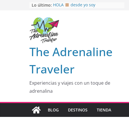
Saltar
Lo último:
HOLA
desde yo soy
Aprovechando que Wen tenía que
al
venia
contenido
EL SENDERO DEL CACAO: Excelente
opción
HOSPEDAJE AL NATURALSHH !!
.
En
OTRA PERSPECTIVA de RÍO EL
The Adrenaline
MULITO!
Traveler
Experiencias y viajes con un toque de
adrenalina
BLOG
DESTINOS
TIENDA