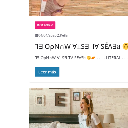
INSTAGRAM
04/04/2020
Keila
⅂∃ OρN∩W ∀⟂S∃ ⅂∀ SÉΛ∃ᴚ
⅂∃ OρN∩W ∀⟂S∃ ⅂∀ SÉΛ∃ᴚ
. . . . LITERAL .
Leer más