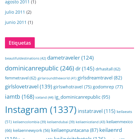
agosto 2011
(1)
julio 2011
(2)
junio 2011
(1)
Etiquetas
dametraveler
(124)
beautifuldestinations
(42)
dominicanrepublic
(246)
dr
(145)
drhasitall
(62)
girlsdreamtravel
(82)
femmetravel
(62)
girlaroundtheworld
(41)
girlslovetravel
(139)
girlswhotravel
(75)
godomrep
(77)
iamtb
(168)
ig_dominicanrepublic
(95)
iceland
(44)
Instagram
(1337)
instatravel
(115)
keilaeats
keilaenmexico
(51)
keilaeniceland
(43)
keilaencolombia
(39)
keilaendubai
(39)
keilaenrd
keilaenpuntacana
(87)
(66)
keilaennewyork
(56)
(119)
keilavisitshotels
(126)