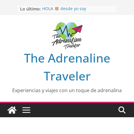
Saltar
Lo último:
HOLA
desde yo soy
al
Aprovechando que Wen tenía que
contenido
venia
EL SENDERO DEL CACAO: Excelente
opción
HOSPEDAJE AL NATURALSHH !!
.
En
OTRA PERSPECTIVA de RÍO EL
The Adrenaline
MULITO!
Traveler
Experiencias y viajes con un toque de adrenalina