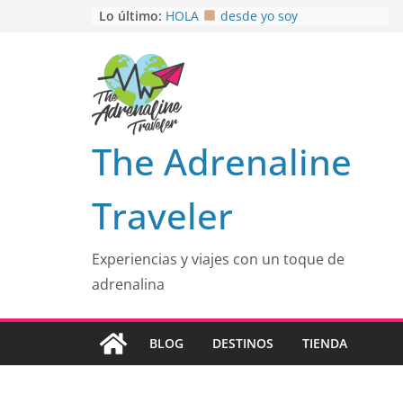
Saltar
Lo último:
HOLA
desde yo soy
Aprovechando que Wen tenía que
al
venia
contenido
EL SENDERO DEL CACAO: Excelente
opción
HOSPEDAJE AL NATURALSHH !!
.
En
OTRA PERSPECTIVA de RÍO EL
The Adrenaline
MULITO!
Traveler
Experiencias y viajes con un toque de
adrenalina
BLOG
DESTINOS
TIENDA