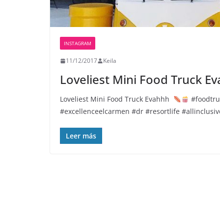
INSTAGRAM
11/12/2017
Keila
Loveliest Mini Food Truck Ev
Loveliest Mini Food Truck Evahhh
#foodtru
#excellenceelcarmen #dr #resortlife #allinclu
Leer más