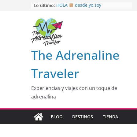
Saltar
Lo último:
HOLA
desde yo soy
Aprovechando que Wen tenía que
al
venia
contenido
EL SENDERO DEL CACAO: Excelente
opción
HOSPEDAJE AL NATURALSHH !!
.
En
OTRA PERSPECTIVA de RÍO EL
The Adrenaline
MULITO!
Traveler
Experiencias y viajes con un toque de
adrenalina
BLOG
DESTINOS
TIENDA