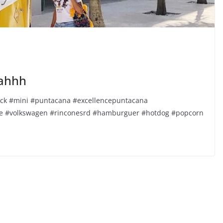
ahhh ️
ck #mini #puntacana #excellencepuntacana
sive #volkswagen #rinconesrd #hamburguer #hotdog #popcorn