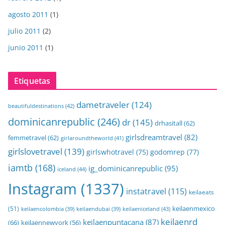
agosto 2011
(1)
julio 2011
(2)
junio 2011
(1)
Etiquetas
dametraveler
(124)
beautifuldestinations
(42)
dominicanrepublic
(246)
dr
(145)
drhasitall
(62)
girlsdreamtravel
(82)
femmetravel
(62)
girlaroundtheworld
(41)
girlslovetravel
(139)
girlswhotravel
(75)
godomrep
(77)
iamtb
(168)
ig_dominicanrepublic
(95)
iceland
(44)
Instagram
(1337)
instatravel
(115)
keilaeats
keilaenmexico
(51)
keilaeniceland
(43)
keilaencolombia
(39)
keilaendubai
(39)
keilaenrd
keilaenpuntacana
(87)
(66)
keilaennewyork
(56)