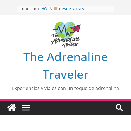
Saltar
Lo último:
HOLA
desde yo soy
al
Aprovechando que Wen tenía que
contenido
venia
EL SENDERO DEL CACAO: Excelente
opción
HOSPEDAJE AL NATURALSHH !!
.
En
OTRA PERSPECTIVA de RÍO EL
The Adrenaline
MULITO!
Traveler
Experiencias y viajes con un toque de adrenalina