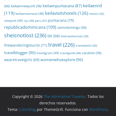
keilaenrd
keilaenpuntacana
(87)
(66)
keilaennewyork
(56)
(119)
keilavisitshotels
(126)
keilaensamana
(48)
mexico
(42)
puntacana
(79)
newyork
(49)
nyc
(44)
peru
(41)
republicadominicana
(109)
santodomingo
(56)
sheisnotlost
(236)
tbt
(68)
thetravelwoman
(39)
travel
(226)
thewanderingtourist
(71)
traveladdict
(42)
travelblogger
(90)
travelgram
(49)
vacation
(56)
travelguide
(44)
womenwhoexplore
(96)
wearetravelgirls
(69)
Copyright © 2026
The Adrenaline Traveler
. Todos los
derechos reservados.
Tema:
ColorMag
por ThemeGrill. Funciona con
WordPress
.