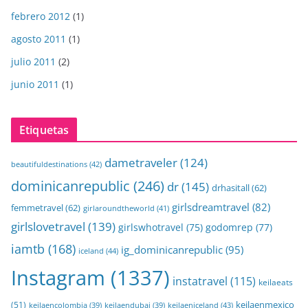
febrero 2012
(1)
agosto 2011
(1)
julio 2011
(2)
junio 2011
(1)
Etiquetas
dametraveler
(124)
beautifuldestinations
(42)
dominicanrepublic
(246)
dr
(145)
drhasitall
(62)
girlsdreamtravel
(82)
femmetravel
(62)
girlaroundtheworld
(41)
girlslovetravel
(139)
girlswhotravel
(75)
godomrep
(77)
iamtb
(168)
ig_dominicanrepublic
(95)
iceland
(44)
Instagram
(1337)
instatravel
(115)
keilaeats
keilaenmexico
(51)
keilaeniceland
(43)
keilaencolombia
(39)
keilaendubai
(39)