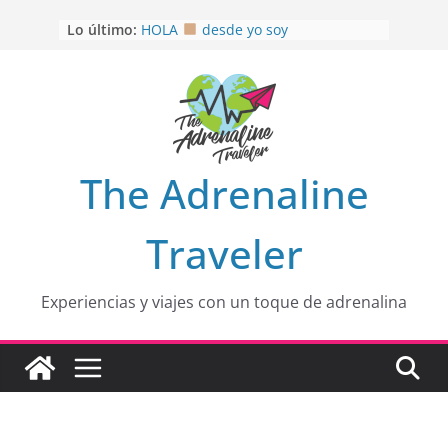
Saltar
Lo último:
HOLA
desde yo soy
al
Aprovechando que Wen tenía que
contenido
venia
EL SENDERO DEL CACAO: Excelente
opción
HOSPEDAJE AL NATURALSHH !!
.
En
OTRA PERSPECTIVA de RÍO EL
The Adrenaline
MULITO!
Traveler
Experiencias y viajes con un toque de adrenalina