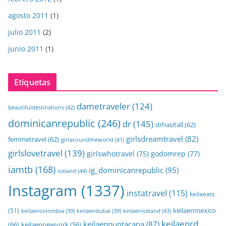
agosto 2011
(1)
julio 2011
(2)
junio 2011
(1)
Etiquetas
dametraveler
(124)
beautifuldestinations
(42)
dominicanrepublic
(246)
dr
(145)
drhasitall
(62)
girlsdreamtravel
(82)
femmetravel
(62)
girlaroundtheworld
(41)
girlslovetravel
(139)
girlswhotravel
(75)
godomrep
(77)
iamtb
(168)
ig_dominicanrepublic
(95)
iceland
(44)
Instagram
(1337)
instatravel
(115)
keilaeats
keilaenmexico
(51)
keilaeniceland
(43)
keilaencolombia
(39)
keilaendubai
(39)
keilaenrd
keilaenpuntacana
(87)
(66)
keilaennewyork
(56)