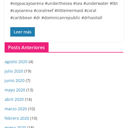
#voypacayoarena #underthesea #sea #underwater #tbt
#cayoarena #coralreef #littlemermaid #coral
#caribbean #dr #dominicanrepublic #drhasitall
Leer más
Posts Anteriores
agosto 2020
(4)
julio 2020
(19)
junio 2020
(7)
mayo 2020
(13)
abril 2020
(14)
marzo 2020
(10)
febrero 2020
(10)
enero 2020
(18)