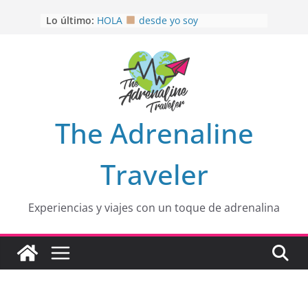
Saltar
Lo último:
HOLA
desde yo soy
al
Aprovechando que Wen tenía que
contenido
venia
EL SENDERO DEL CACAO: Excelente
opción
HOSPEDAJE AL NATURALSHH !!
.
En
OTRA PERSPECTIVA de RÍO EL
The Adrenaline
MULITO!
Traveler
Experiencias y viajes con un toque de adrenalina