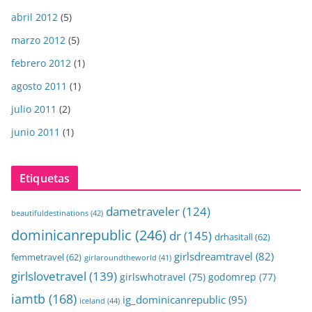
abril 2012
(5)
marzo 2012
(5)
febrero 2012
(1)
agosto 2011
(1)
julio 2011
(2)
junio 2011
(1)
Etiquetas
dametraveler
(124)
beautifuldestinations
(42)
dominicanrepublic
(246)
dr
(145)
drhasitall
(62)
girlsdreamtravel
(82)
femmetravel
(62)
girlaroundtheworld
(41)
girlslovetravel
(139)
girlswhotravel
(75)
godomrep
(77)
iamtb
(168)
ig_dominicanrepublic
(95)
iceland
(44)