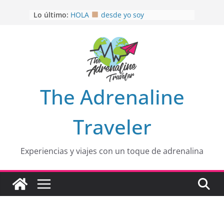
Saltar
Lo último:
HOLA
desde yo soy
al
Aprovechando que Wen tenía que
contenido
venia
EL SENDERO DEL CACAO: Excelente
opción
HOSPEDAJE AL NATURALSHH !!
.
En
OTRA PERSPECTIVA de RÍO EL
The Adrenaline
MULITO!
Traveler
Experiencias y viajes con un toque de adrenalina