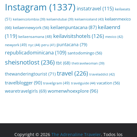
Instagram
(1337)
instatravel
(115)
keilaeats
keilaenmexico
(51)
keilaeniceland
(43)
keilaencolombia
(39)
keilaendubai
(39)
keilaenrd
keilaenpuntacana
(87)
(66)
keilaennewyork
(56)
(119)
keilavisitshotels
(126)
keilaensamana
(48)
mexico
(42)
puntacana
(79)
newyork
(49)
nyc
(44)
peru
(41)
republicadominicana
(109)
santodomingo
(56)
sheisnotlost
(236)
tbt
(68)
thetravelwoman
(39)
travel
(226)
thewanderingtourist
(71)
traveladdict
(42)
travelblogger
(90)
travelgram
(49)
vacation
(56)
travelguide
(44)
womenwhoexplore
(96)
wearetravelgirls
(69)
Copyright © 2026
The Adrenaline Traveler
. Todos los