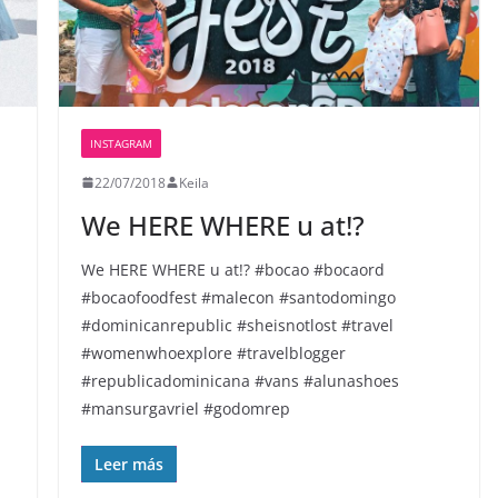
INSTAGRAM
22/07/2018
Keila
We HERE️ WHERE u at!?
We HERE️ WHERE u at!? #bocao #bocaord
#bocaofoodfest #malecon #santodomingo
#dominicanrepublic #sheisnotlost #travel
#womenwhoexplore #travelblogger
#republicadominicana #vans #alunashoes
#mansurgavriel #godomrep
Leer más