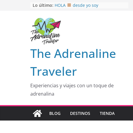
Saltar
Lo último:
HOLA
desde yo soy
Aprovechando que Wen tenía que
al
venia
contenido
EL SENDERO DEL CACAO: Excelente
opción
HOSPEDAJE AL NATURALSHH !!
.
En
OTRA PERSPECTIVA de RÍO EL
The Adrenaline
MULITO!
Traveler
Experiencias y viajes con un toque de
adrenalina
BLOG
DESTINOS
TIENDA