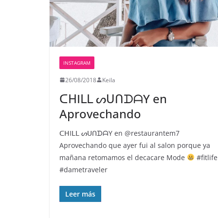
INSTAGRAM
26/08/2018
Keila
ᑕᕼIᒪᒪ ᔕᑌᑎᗪᗩY en
Aprovechando
ᑕᕼIᒪᒪ ᔕᑌᑎᗪᗩY en @restaurantem7
Aprovechando que ayer fui al salon porque ya
mañana retomamos el decacare Mode
#fitlife
#dametraveler
Leer más