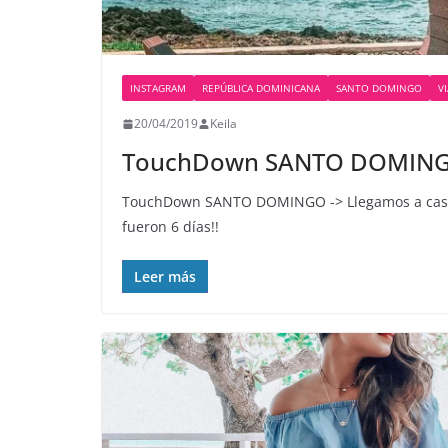
INSTAGRAM
REPÚBLICA DOMINICANA
SANTO DOMINGO
V
20/04/2019
Keila
TouchDown SANTO DOMINGO️
TouchDown SANTO DOMINGO️ -> Llegamos a casit
fueron 6 días!!
Leer más