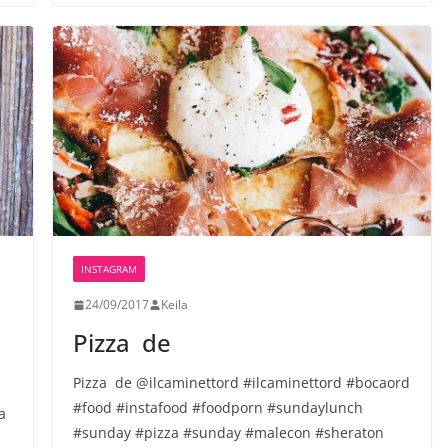
INSTAGRAM
24/09/2017
Keila
Pizza ️ de
Pizza ️ de @ilcaminettord #ilcaminettord #bocaord
#food #instafood #foodporn #sundaylunch
a
#sunday #pizza #sunday #malecon #sheraton