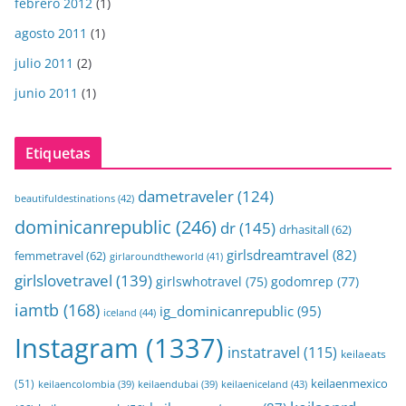
febrero 2012
(1)
agosto 2011
(1)
julio 2011
(2)
junio 2011
(1)
Etiquetas
dametraveler
(124)
beautifuldestinations
(42)
dominicanrepublic
(246)
dr
(145)
drhasitall
(62)
girlsdreamtravel
(82)
femmetravel
(62)
girlaroundtheworld
(41)
girlslovetravel
(139)
girlswhotravel
(75)
godomrep
(77)
iamtb
(168)
ig_dominicanrepublic
(95)
iceland
(44)
Instagram
(1337)
instatravel
(115)
keilaeats
keilaenmexico
(51)
keilaeniceland
(43)
keilaencolombia
(39)
keilaendubai
(39)