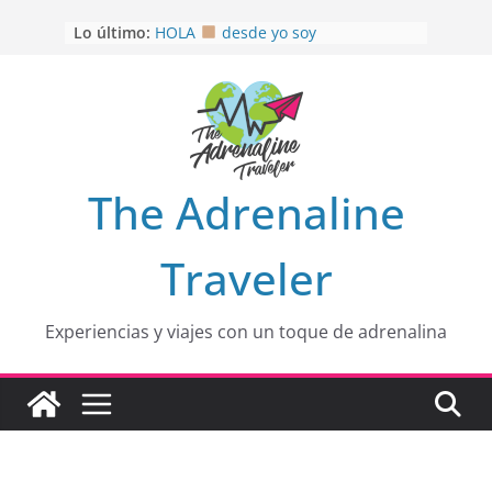
Saltar
Lo último:
HOLA
desde yo soy
al
Aprovechando que Wen tenía que
contenido
venia
EL SENDERO DEL CACAO: Excelente
opción
HOSPEDAJE AL NATURALSHH !!
.
En
OTRA PERSPECTIVA de RÍO EL
The Adrenaline
MULITO!
Traveler
Experiencias y viajes con un toque de adrenalina