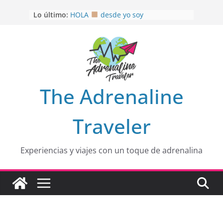
Saltar
Lo último:
HOLA
desde yo soy
al
Aprovechando que Wen tenía que
contenido
venia
EL SENDERO DEL CACAO: Excelente
opción
HOSPEDAJE AL NATURALSHH !!
.
En
OTRA PERSPECTIVA de RÍO EL
The Adrenaline
MULITO!
Traveler
Experiencias y viajes con un toque de adrenalina