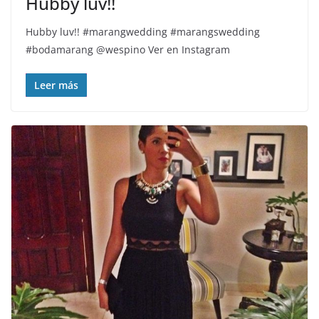
Hubby luv!!
Hubby luv!! #marangwedding #marangswedding
#bodamarang @wespino Ver en Instagram
Leer más