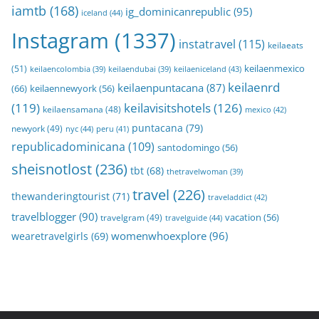
iamtb
(168)
ig_dominicanrepublic
(95)
iceland
(44)
Instagram
(1337)
instatravel
(115)
keilaeats
keilaenmexico
(51)
keilaeniceland
(43)
keilaencolombia
(39)
keilaendubai
(39)
keilaenrd
keilaenpuntacana
(87)
(66)
keilaennewyork
(56)
(119)
keilavisitshotels
(126)
keilaensamana
(48)
mexico
(42)
puntacana
(79)
newyork
(49)
nyc
(44)
peru
(41)
republicadominicana
(109)
santodomingo
(56)
sheisnotlost
(236)
tbt
(68)
thetravelwoman
(39)
travel
(226)
thewanderingtourist
(71)
traveladdict
(42)
travelblogger
(90)
travelgram
(49)
vacation
(56)
travelguide
(44)
womenwhoexplore
(96)
wearetravelgirls
(69)