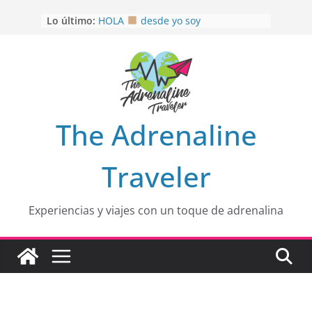
Saltar
Lo último:
HOLA
desde yo soy
al
Aprovechando que Wen tenía que
contenido
venia
EL SENDERO DEL CACAO: Excelente
opción
HOSPEDAJE AL NATURALSHH !!
.
En
OTRA PERSPECTIVA de RÍO EL
The Adrenaline
MULITO!
Traveler
Experiencias y viajes con un toque de adrenalina