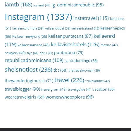
iamtb
(168)
ig_dominicanrepublic
(95)
iceland
(44)
Instagram
(1337)
instatravel
(115)
keilaeats
keilaenmexico
(51)
keilaeniceland
(43)
keilaencolombia
(39)
keilaendubai
(39)
keilaenrd
keilaenpuntacana
(87)
(66)
keilaennewyork
(56)
(119)
keilavisitshotels
(126)
keilaensamana
(48)
mexico
(42)
puntacana
(79)
newyork
(49)
nyc
(44)
peru
(41)
republicadominicana
(109)
santodomingo
(56)
sheisnotlost
(236)
tbt
(68)
thetravelwoman
(39)
travel
(226)
thewanderingtourist
(71)
traveladdict
(42)
travelblogger
(90)
travelgram
(49)
vacation
(56)
travelguide
(44)
womenwhoexplore
(96)
wearetravelgirls
(69)