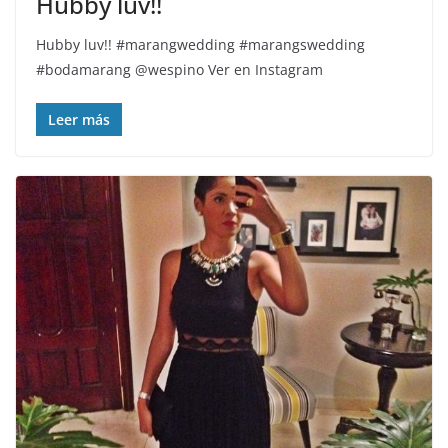
Hubby luv!!
Hubby luv!! #marangwedding #marangswedding
#bodamarang @wespino Ver en Instagram
Leer más