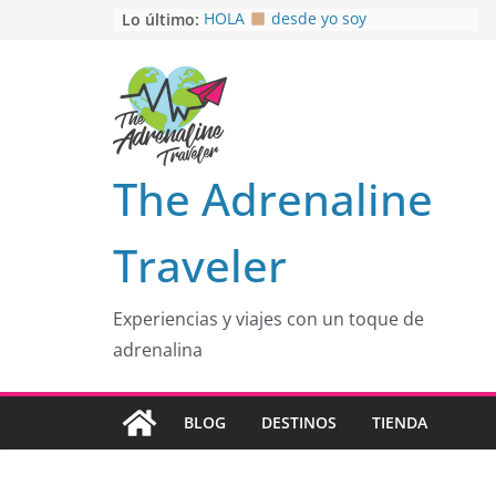
Saltar
Lo último:
HOLA
desde yo soy
Aprovechando que Wen tenía que
al
venia
contenido
EL SENDERO DEL CACAO: Excelente
opción
HOSPEDAJE AL NATURALSHH !!
.
En
OTRA PERSPECTIVA de RÍO EL
The Adrenaline
MULITO!
Traveler
Experiencias y viajes con un toque de
adrenalina
BLOG
DESTINOS
TIENDA