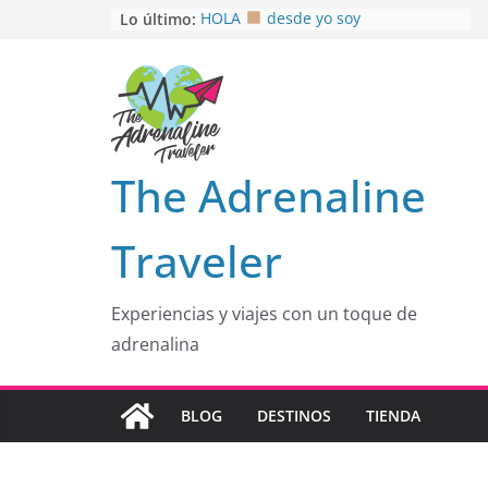
Saltar
Lo último:
HOLA
desde yo soy
Aprovechando que Wen tenía que
al
venia
contenido
EL SENDERO DEL CACAO: Excelente
opción
HOSPEDAJE AL NATURALSHH !!
.
En
OTRA PERSPECTIVA de RÍO EL
The Adrenaline
MULITO!
Traveler
Experiencias y viajes con un toque de
adrenalina
BLOG
DESTINOS
TIENDA