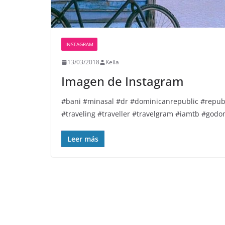
INSTAGRAM
13/03/2018
Keila
Imagen de Instagram
#bani #minasal #dr #dominicanrepublic #republ
#traveling #traveller #travelgram #iamtb #god
Leer más