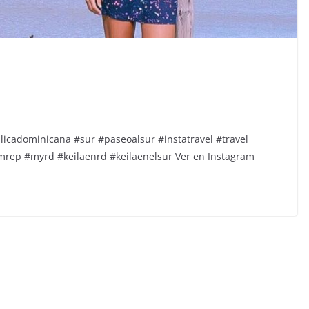
icadominicana #sur #paseoalsur #instatravel #travel
omrep #myrd #keilaenrd #keilaenelsur Ver en Instagram