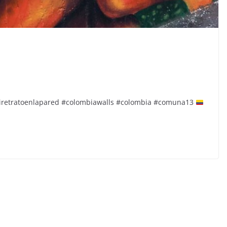
#miretratoenlapared #colombiawalls #colombia #comuna13