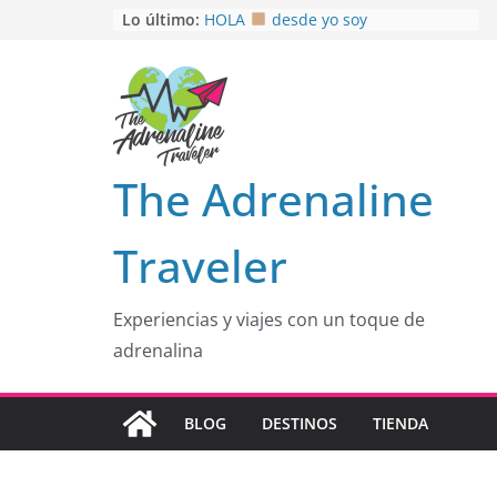
Saltar
Lo último:
HOLA
desde yo soy
Aprovechando que Wen tenía que
al
venia
contenido
EL SENDERO DEL CACAO: Excelente
opción
HOSPEDAJE AL NATURALSHH !!
.
En
OTRA PERSPECTIVA de RÍO EL
The Adrenaline
MULITO!
Traveler
Experiencias y viajes con un toque de
adrenalina
BLOG
DESTINOS
TIENDA