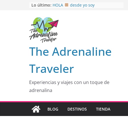
Saltar
Lo último:
HOLA
desde yo soy
Aprovechando que Wen tenía que
al
venia
contenido
EL SENDERO DEL CACAO: Excelente
opción
HOSPEDAJE AL NATURALSHH !!
.
En
OTRA PERSPECTIVA de RÍO EL
The Adrenaline
MULITO!
Traveler
Experiencias y viajes con un toque de
adrenalina
BLOG
DESTINOS
TIENDA