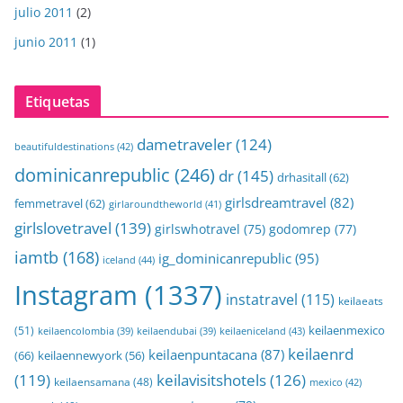
julio 2011
(2)
junio 2011
(1)
Etiquetas
dametraveler
(124)
beautifuldestinations
(42)
dominicanrepublic
(246)
dr
(145)
drhasitall
(62)
girlsdreamtravel
(82)
femmetravel
(62)
girlaroundtheworld
(41)
girlslovetravel
(139)
girlswhotravel
(75)
godomrep
(77)
iamtb
(168)
ig_dominicanrepublic
(95)
iceland
(44)
Instagram
(1337)
instatravel
(115)
keilaeats
keilaenmexico
(51)
keilaeniceland
(43)
keilaencolombia
(39)
keilaendubai
(39)
keilaenrd
keilaenpuntacana
(87)
(66)
keilaennewyork
(56)
(119)
keilavisitshotels
(126)
keilaensamana
(48)
mexico
(42)