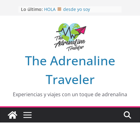
Saltar
Lo último:
HOLA
desde yo soy
al
Aprovechando que Wen tenía que
contenido
venia
EL SENDERO DEL CACAO: Excelente
opción
HOSPEDAJE AL NATURALSHH !!
.
En
OTRA PERSPECTIVA de RÍO EL
The Adrenaline
MULITO!
Traveler
Experiencias y viajes con un toque de adrenalina