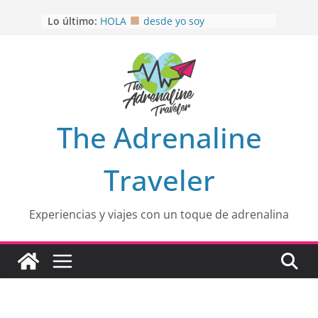
Saltar
Lo último:
HOLA
desde yo soy
al
Aprovechando que Wen tenía que
contenido
venia
EL SENDERO DEL CACAO: Excelente
opción
HOSPEDAJE AL NATURALSHH !!
.
En
OTRA PERSPECTIVA de RÍO EL
The Adrenaline
MULITO!
Traveler
Experiencias y viajes con un toque de adrenalina