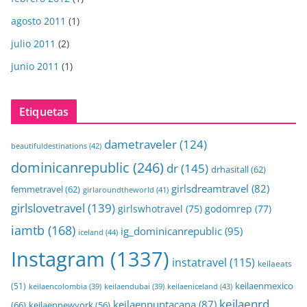
agosto 2011
(1)
julio 2011
(2)
junio 2011
(1)
Etiquetas
dametraveler
(124)
beautifuldestinations
(42)
dominicanrepublic
(246)
dr
(145)
drhasitall
(62)
girlsdreamtravel
(82)
femmetravel
(62)
girlaroundtheworld
(41)
girlslovetravel
(139)
girlswhotravel
(75)
godomrep
(77)
iamtb
(168)
ig_dominicanrepublic
(95)
iceland
(44)
Instagram
(1337)
instatravel
(115)
keilaeats
keilaenmexico
(51)
keilaeniceland
(43)
keilaencolombia
(39)
keilaendubai
(39)
keilaenrd
keilaenpuntacana
(87)
(66)
keilaennewyork
(56)