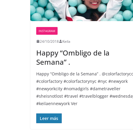
INSTAGRAM
24/10/2018
Keila
Happy “Ombligo de la
Semana” .
Happy “Ombligo de la Semana” . @colorfactoryc
#colorfactory #colorfactorynyc #nyc #newyork
#newyorkcity #nomadgirls #dametraveller
#sheisnotlost #travel #travelblogger #wednesda
#keilaennewyork Ver
Leer más