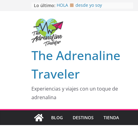
Saltar
Lo último:
HOLA
desde yo soy
Aprovechando que Wen tenía que
al
venia
contenido
EL SENDERO DEL CACAO: Excelente
opción
HOSPEDAJE AL NATURALSHH !!
.
En
OTRA PERSPECTIVA de RÍO EL
The Adrenaline
MULITO!
Traveler
Experiencias y viajes con un toque de
adrenalina
BLOG
DESTINOS
TIENDA