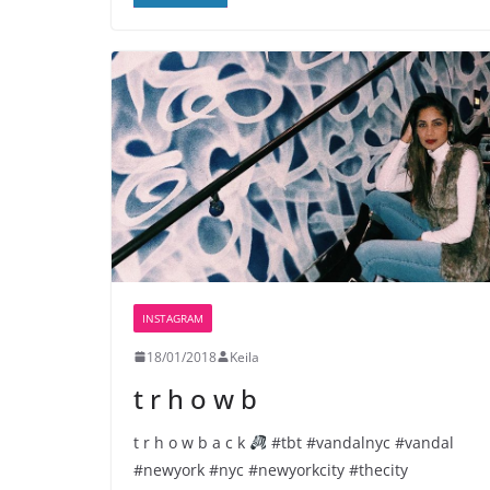
INSTAGRAM
18/01/2018
Keila
t r h o w b
t r h o w b a c k
#tbt #vandalnyc #vandal
#newyork #nyc #newyorkcity #thecity