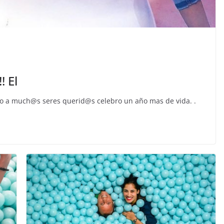
 El
o a much@s seres querid@s celebro un año mas de vida. .