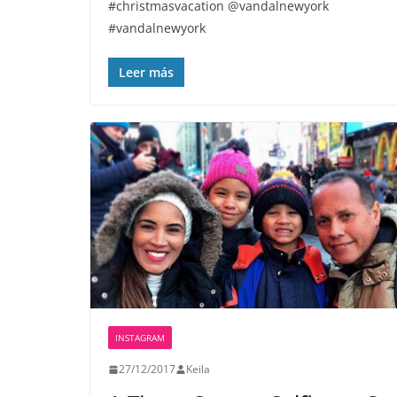
#christmasvacation @vandalnewyork
#vandalnewyork
Leer más
INSTAGRAM
27/12/2017
Keila