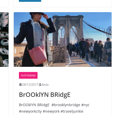
INSTAGRAM
28/12/2017
Keila
BrOOklYN BRidgE ️️
BrOOklYN BRidgE ️️ #brooklynbridge #nyc
#newyorkcity #newyork #traveljunkie