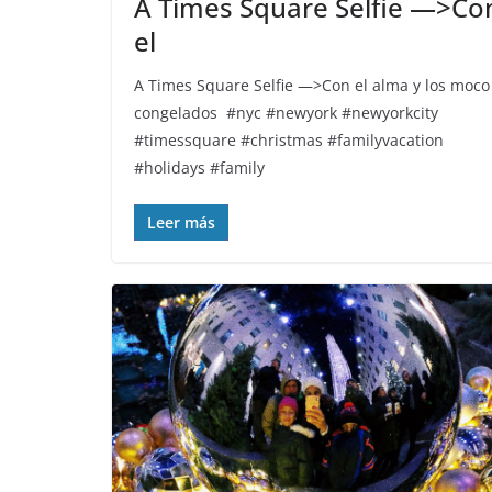
A Times Square Selfie —>Co
el
A Times Square Selfie —>Con el alma y los moco
congelados ️️ #nyc #newyork #newyorkcity
#timessquare #christmas #familyvacation
#holidays #family
Leer más