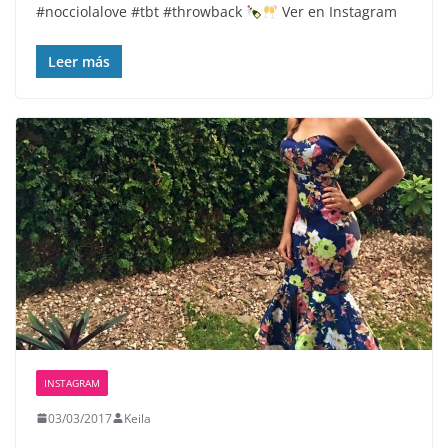
#nocciolalove #tbt #throwback
Ver en Instagram
Leer más
INSTAGRAM
03/03/2017
Keila