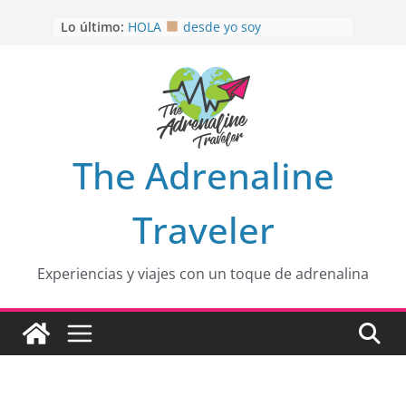
Saltar
Lo último:
HOLA
desde yo soy
al
Aprovechando que Wen tenía que
contenido
venia
EL SENDERO DEL CACAO: Excelente
opción
HOSPEDAJE AL NATURALSHH !!
.
En
OTRA PERSPECTIVA de RÍO EL
The Adrenaline
MULITO!
Traveler
Experiencias y viajes con un toque de adrenalina