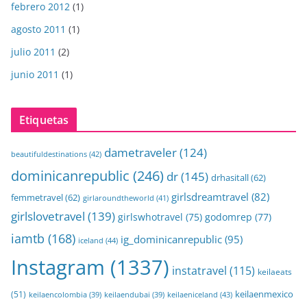
febrero 2012
(1)
agosto 2011
(1)
julio 2011
(2)
junio 2011
(1)
Etiquetas
dametraveler
(124)
beautifuldestinations
(42)
dominicanrepublic
(246)
dr
(145)
drhasitall
(62)
girlsdreamtravel
(82)
femmetravel
(62)
girlaroundtheworld
(41)
girlslovetravel
(139)
girlswhotravel
(75)
godomrep
(77)
iamtb
(168)
ig_dominicanrepublic
(95)
iceland
(44)
Instagram
(1337)
instatravel
(115)
keilaeats
keilaenmexico
(51)
keilaeniceland
(43)
keilaencolombia
(39)
keilaendubai
(39)