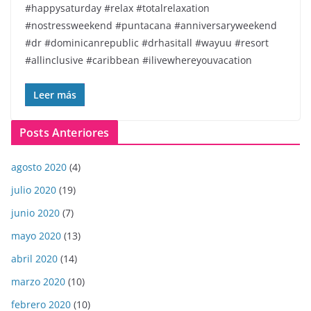
#happysaturday #relax #totalrelaxation
#nostressweekend #puntacana #anniversaryweekend
#dr #dominicanrepublic #drhasitall #wayuu #resort
#allinclusive #caribbean #ilivewhereyouvacation
Leer más
Posts Anteriores
agosto 2020
(4)
julio 2020
(19)
junio 2020
(7)
mayo 2020
(13)
abril 2020
(14)
marzo 2020
(10)
febrero 2020
(10)