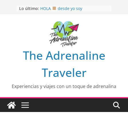
Saltar
Lo último:
HOLA
desde yo soy
al
Aprovechando que Wen tenía que
contenido
venia
EL SENDERO DEL CACAO: Excelente
opción
HOSPEDAJE AL NATURALSHH !!
.
En
OTRA PERSPECTIVA de RÍO EL
The Adrenaline
MULITO!
Traveler
Experiencias y viajes con un toque de adrenalina