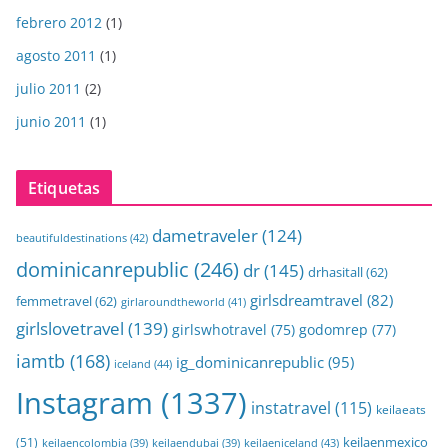
febrero 2012
(1)
agosto 2011
(1)
julio 2011
(2)
junio 2011
(1)
Etiquetas
dametraveler
(124)
beautifuldestinations
(42)
dominicanrepublic
(246)
dr
(145)
drhasitall
(62)
girlsdreamtravel
(82)
femmetravel
(62)
girlaroundtheworld
(41)
girlslovetravel
(139)
girlswhotravel
(75)
godomrep
(77)
iamtb
(168)
ig_dominicanrepublic
(95)
iceland
(44)
Instagram
(1337)
instatravel
(115)
keilaeats
keilaenmexico
(51)
keilaeniceland
(43)
keilaencolombia
(39)
keilaendubai
(39)