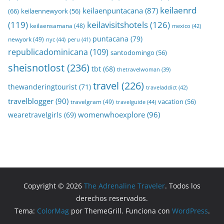
keilaenrd
keilaenpuntacana
(87)
(66)
keilaennewyork
(56)
(119)
keilavisitshotels
(126)
keilaensamana
(48)
mexico
(42)
puntacana
(79)
newyork
(49)
nyc
(44)
peru
(41)
republicadominicana
(109)
santodomingo
(56)
sheisnotlost
(236)
tbt
(68)
thetravelwoman
(39)
travel
(226)
thewanderingtourist
(71)
traveladdict
(42)
travelblogger
(90)
travelgram
(49)
vacation
(56)
travelguide
(44)
womenwhoexplore
(96)
wearetravelgirls
(69)
Copyright © 2026
The Adrenaline Traveler
. Todos los
derechos reservados.
Tema:
ColorMag
por ThemeGrill. Funciona con
WordPress
.