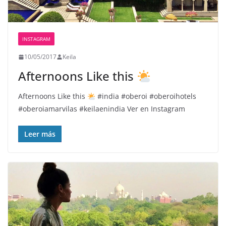
INSTAGRAM
10/05/2017
Keila
Afternoons Like this
Afternoons Like this
#india #oberoi #oberoihotels
#oberoiamarvilas #keilaenindia Ver en Instagram
Leer más