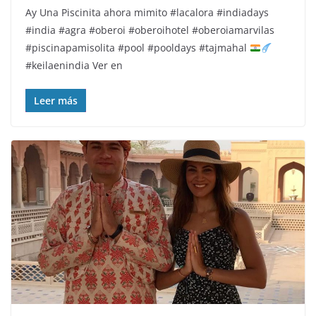
Ay
Una Piscinita ahora mimito
#lacalora #indiadays
#india #agra #oberoi #oberoihotel #oberoiamarvilas
#piscinapamisolita #pool #pooldays #tajmahal
#keilaenindia Ver en
Leer más