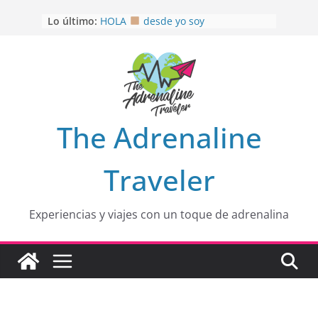
Saltar
Lo último:
HOLA
desde yo soy
al
Aprovechando que Wen tenía que
contenido
venia
EL SENDERO DEL CACAO: Excelente
opción
HOSPEDAJE AL NATURALSHH !!
.
En
OTRA PERSPECTIVA de RÍO EL
The Adrenaline
MULITO!
Traveler
Experiencias y viajes con un toque de adrenalina