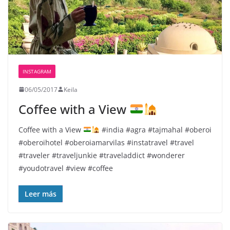
INSTAGRAM
06/05/2017
Keila
Coffee with a View
Coffee with a View
#india #agra #tajmahal #oberoi
#oberoihotel #oberoiamarvilas #instatravel #travel
#traveler #traveljunkie #traveladdict #wonderer
#youdotravel #view #coffee
Leer más