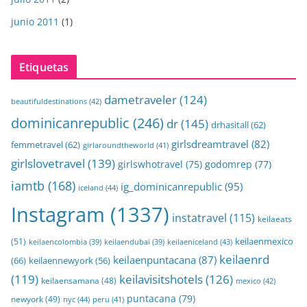
junio 2011
(1)
Etiquetas
dametraveler
(124)
beautifuldestinations
(42)
dominicanrepublic
(246)
dr
(145)
drhasitall
(62)
girlsdreamtravel
(82)
femmetravel
(62)
girlaroundtheworld
(41)
girlslovetravel
(139)
girlswhotravel
(75)
godomrep
(77)
iamtb
(168)
ig_dominicanrepublic
(95)
iceland
(44)
Instagram
(1337)
instatravel
(115)
keilaeats
keilaenmexico
(51)
keilaeniceland
(43)
keilaencolombia
(39)
keilaendubai
(39)
keilaenrd
keilaenpuntacana
(87)
(66)
keilaennewyork
(56)
(119)
keilavisitshotels
(126)
keilaensamana
(48)
mexico
(42)
puntacana
(79)
newyork
(49)
nyc
(44)
peru
(41)