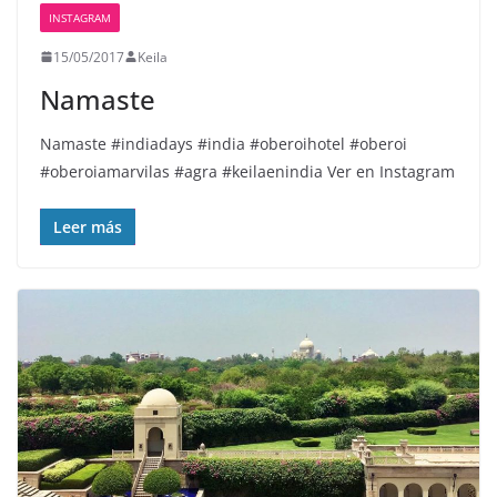
INSTAGRAM
15/05/2017
Keila
Namaste️
Namaste️ #indiadays #india #oberoihotel #oberoi
#oberoiamarvilas #agra #keilaenindia Ver en Instagram
Leer más