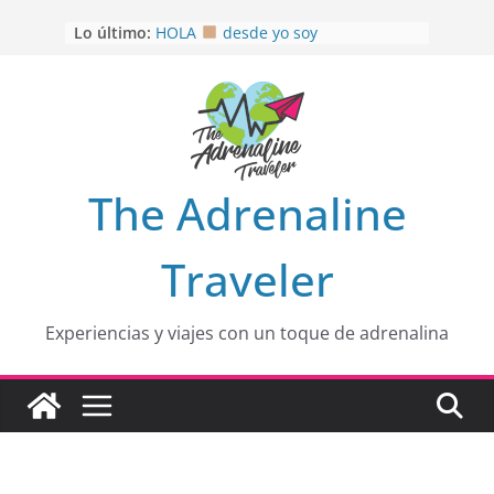
Saltar
Lo último:
HOLA
desde yo soy
al
Aprovechando que Wen tenía que
contenido
venia
EL SENDERO DEL CACAO: Excelente
opción
HOSPEDAJE AL NATURALSHH !!
.
En
OTRA PERSPECTIVA de RÍO EL
The Adrenaline
MULITO!
Traveler
Experiencias y viajes con un toque de adrenalina