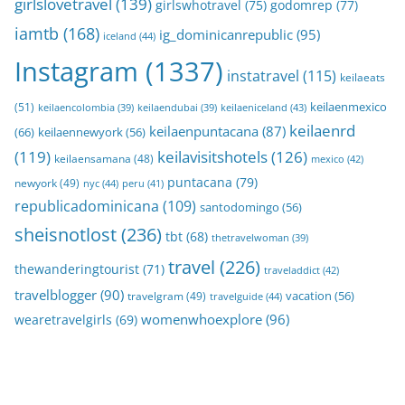
girlslovetravel
(139)
girlswhotravel
(75)
godomrep
(77)
iamtb
(168)
ig_dominicanrepublic
(95)
iceland
(44)
Instagram
(1337)
instatravel
(115)
keilaeats
keilaenmexico
(51)
keilaeniceland
(43)
keilaencolombia
(39)
keilaendubai
(39)
keilaenrd
keilaenpuntacana
(87)
(66)
keilaennewyork
(56)
(119)
keilavisitshotels
(126)
keilaensamana
(48)
mexico
(42)
puntacana
(79)
newyork
(49)
nyc
(44)
peru
(41)
republicadominicana
(109)
santodomingo
(56)
sheisnotlost
(236)
tbt
(68)
thetravelwoman
(39)
travel
(226)
thewanderingtourist
(71)
traveladdict
(42)
travelblogger
(90)
travelgram
(49)
vacation
(56)
travelguide
(44)
womenwhoexplore
(96)
wearetravelgirls
(69)