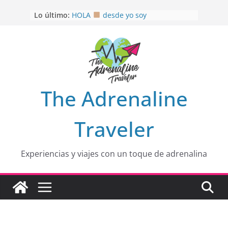
Saltar
Lo último:
HOLA
desde yo soy
al
Aprovechando que Wen tenía que
contenido
venia
EL SENDERO DEL CACAO: Excelente
opción
HOSPEDAJE AL NATURALSHH !!
.
En
OTRA PERSPECTIVA de RÍO EL
The Adrenaline
MULITO!
Traveler
Experiencias y viajes con un toque de adrenalina