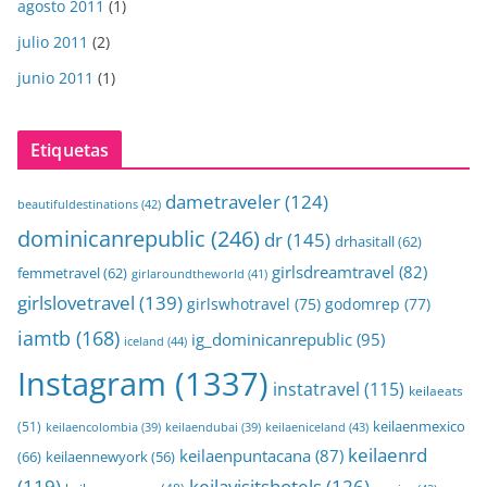
agosto 2011
(1)
julio 2011
(2)
junio 2011
(1)
Etiquetas
dametraveler
(124)
beautifuldestinations
(42)
dominicanrepublic
(246)
dr
(145)
drhasitall
(62)
girlsdreamtravel
(82)
femmetravel
(62)
girlaroundtheworld
(41)
girlslovetravel
(139)
girlswhotravel
(75)
godomrep
(77)
iamtb
(168)
ig_dominicanrepublic
(95)
iceland
(44)
Instagram
(1337)
instatravel
(115)
keilaeats
keilaenmexico
(51)
keilaeniceland
(43)
keilaencolombia
(39)
keilaendubai
(39)
keilaenrd
keilaenpuntacana
(87)
(66)
keilaennewyork
(56)
(119)
keilavisitshotels
(126)