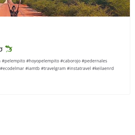
тσ
la #pelempito #hoyopelempito #caborojo #pedernales
 #ecodelmar #iamtb #travelgram #instatravel #keilaenrd