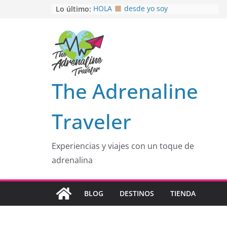
Saltar
Lo último:
HOLA
desde yo soy
Aprovechando que Wen tenía que
al
venia
contenido
EL SENDERO DEL CACAO: Excelente
opción
HOSPEDAJE AL NATURALSHH !!
.
En
OTRA PERSPECTIVA de RÍO EL
The Adrenaline
MULITO!
Traveler
Experiencias y viajes con un toque de
adrenalina
BLOG
DESTINOS
TIENDA