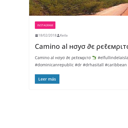
INSTAGRAM
18/02/2018
Keila
Camino al нσуσ ∂є ρєℓємρι
Camino al нσуσ ∂є ρєℓємριтσ
#elfullindelais
#dominicanrepublic #dr #drhasitall #caribbean
Leer más