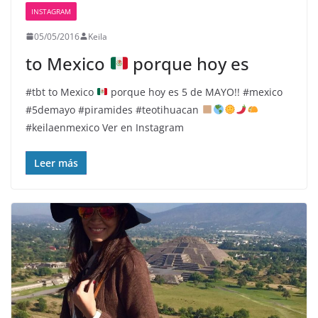
INSTAGRAM
05/05/2016
Keila
to Mexico
porque hoy es
#tbt to Mexico
porque hoy es 5 de MAYO!! #mexico
#5demayo #piramides #teotihuacan
#keilaenmexico Ver en Instagram
Leer más