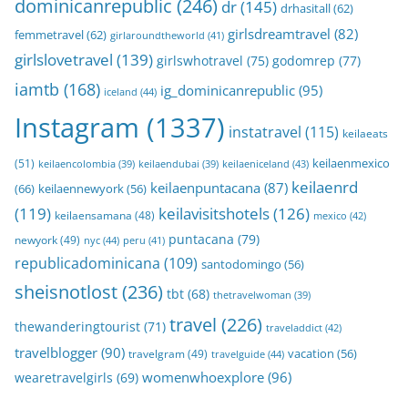
dominicanrepublic
(246)
dr
(145)
drhasitall
(62)
girlsdreamtravel
(82)
femmetravel
(62)
girlaroundtheworld
(41)
girlslovetravel
(139)
girlswhotravel
(75)
godomrep
(77)
iamtb
(168)
ig_dominicanrepublic
(95)
iceland
(44)
Instagram
(1337)
instatravel
(115)
keilaeats
keilaenmexico
(51)
keilaeniceland
(43)
keilaencolombia
(39)
keilaendubai
(39)
keilaenrd
keilaenpuntacana
(87)
(66)
keilaennewyork
(56)
(119)
keilavisitshotels
(126)
keilaensamana
(48)
mexico
(42)
puntacana
(79)
newyork
(49)
nyc
(44)
peru
(41)
republicadominicana
(109)
santodomingo
(56)
sheisnotlost
(236)
tbt
(68)
thetravelwoman
(39)
travel
(226)
thewanderingtourist
(71)
traveladdict
(42)
travelblogger
(90)
travelgram
(49)
vacation
(56)
travelguide
(44)
womenwhoexplore
(96)
wearetravelgirls
(69)