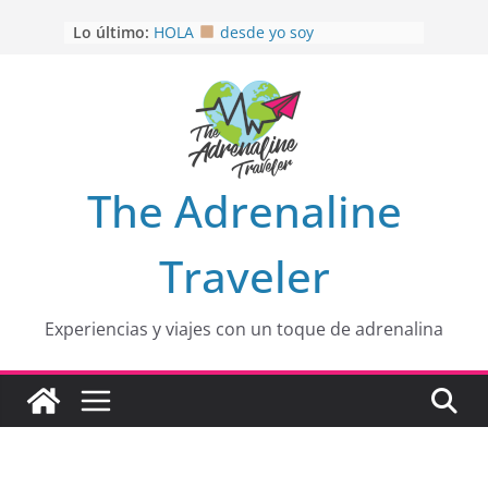
Saltar
Lo último:
HOLA
desde yo soy
al
Aprovechando que Wen tenía que
contenido
venia
EL SENDERO DEL CACAO: Excelente
opción
HOSPEDAJE AL NATURALSHH !!
.
En
OTRA PERSPECTIVA de RÍO EL
The Adrenaline
MULITO!
Traveler
Experiencias y viajes con un toque de adrenalina