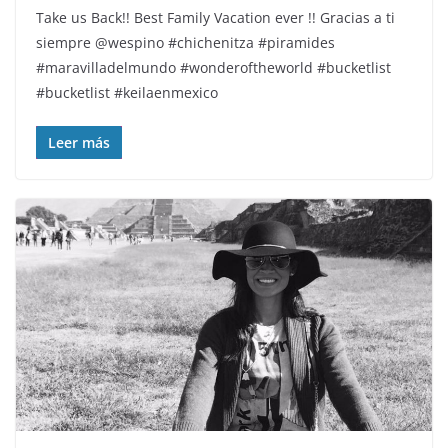
Take us Back!! Best Family Vacation ever !! Gracias a ti
siempre @wespino #chichenitza #piramides
#maravilladelmundo #wonderoftheworld #bucketlist
#bucketlist #keilaenmexico
Leer más