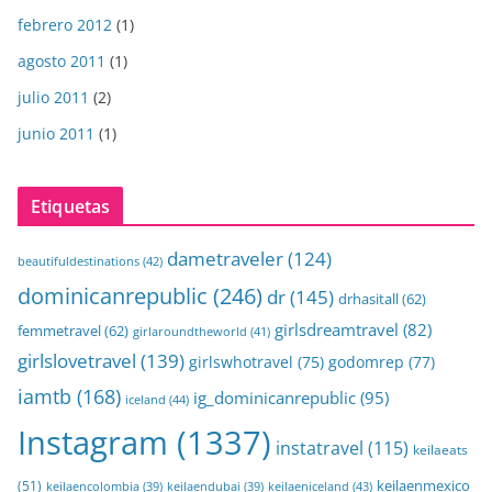
febrero 2012
(1)
agosto 2011
(1)
julio 2011
(2)
junio 2011
(1)
Etiquetas
dametraveler
(124)
beautifuldestinations
(42)
dominicanrepublic
(246)
dr
(145)
drhasitall
(62)
girlsdreamtravel
(82)
femmetravel
(62)
girlaroundtheworld
(41)
girlslovetravel
(139)
girlswhotravel
(75)
godomrep
(77)
iamtb
(168)
ig_dominicanrepublic
(95)
iceland
(44)
Instagram
(1337)
instatravel
(115)
keilaeats
keilaenmexico
(51)
keilaeniceland
(43)
keilaencolombia
(39)
keilaendubai
(39)