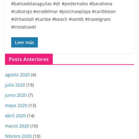
#bahiadelasaguilas #dr #pedernales #barahona
#caborojo #ecodelmar #piscinaoplaya #caribbean
#drhasitall #caribe #beach #iamtb #travelgram
#instatravel
Leer más
Posts Anteriores
agosto 2020
(4)
julio 2020
(19)
junio 2020
(7)
mayo 2020
(13)
abril 2020
(14)
marzo 2020
(10)
febrero 2020
(10)