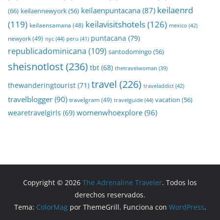
keilaenrd
keilaenpuntacana
(87)
(66)
keilaennewyork
(56)
(119)
keilavisitshotels
(126)
keilaensamana
(48)
mexico
(42)
puntacana
(79)
newyork
(49)
nyc
(44)
peru
(41)
republicadominicana
(109)
santodomingo
(56)
sheisnotlost
(236)
tbt
(68)
thetravelwoman
(39)
travel
(226)
thewanderingtourist
(71)
traveladdict
(42)
travelblogger
(90)
travelgram
(49)
vacation
(56)
travelguide
(44)
womenwhoexplore
(96)
wearetravelgirls
(69)
Copyright © 2026
The Adrenaline Traveler
. Todos los
derechos reservados.
Tema:
ColorMag
por ThemeGrill. Funciona con
WordPress
.