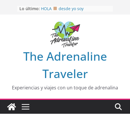
Saltar
Lo último:
HOLA
desde yo soy
al
Aprovechando que Wen tenía que
contenido
venia
EL SENDERO DEL CACAO: Excelente
opción
HOSPEDAJE AL NATURALSHH !!
.
En
OTRA PERSPECTIVA de RÍO EL
The Adrenaline
MULITO!
Traveler
Experiencias y viajes con un toque de adrenalina