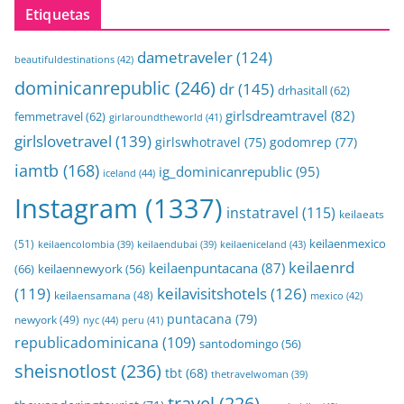
Etiquetas
dametraveler
(124)
beautifuldestinations
(42)
dominicanrepublic
(246)
dr
(145)
drhasitall
(62)
girlsdreamtravel
(82)
femmetravel
(62)
girlaroundtheworld
(41)
girlslovetravel
(139)
girlswhotravel
(75)
godomrep
(77)
iamtb
(168)
ig_dominicanrepublic
(95)
iceland
(44)
Instagram
(1337)
instatravel
(115)
keilaeats
keilaenmexico
(51)
keilaeniceland
(43)
keilaencolombia
(39)
keilaendubai
(39)
keilaenrd
keilaenpuntacana
(87)
(66)
keilaennewyork
(56)
(119)
keilavisitshotels
(126)
keilaensamana
(48)
mexico
(42)
puntacana
(79)
newyork
(49)
nyc
(44)
peru
(41)
republicadominicana
(109)
santodomingo
(56)
sheisnotlost
(236)
tbt
(68)
thetravelwoman
(39)
travel
(226)