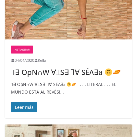
INSTAGRAM
04/04/2020
Keila
⅂∃ OρN∩W ∀⟂S∃ ⅂∀ SÉΛ∃ᴚ
⅂∃ OρN∩W ∀⟂S∃ ⅂∀ SÉΛ∃ᴚ
. . . . LITERAL . . . EL
MUNDO ESTÁ AL REVÉS!. .
Leer más