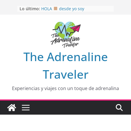
Saltar
Lo último:
HOLA
desde yo soy
al
Aprovechando que Wen tenía que
contenido
venia
EL SENDERO DEL CACAO: Excelente
opción
HOSPEDAJE AL NATURALSHH !!
.
En
OTRA PERSPECTIVA de RÍO EL
The Adrenaline
MULITO!
Traveler
Experiencias y viajes con un toque de adrenalina