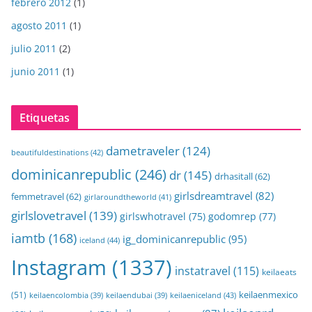
febrero 2012
(1)
agosto 2011
(1)
julio 2011
(2)
junio 2011
(1)
Etiquetas
dametraveler
(124)
beautifuldestinations
(42)
dominicanrepublic
(246)
dr
(145)
drhasitall
(62)
girlsdreamtravel
(82)
femmetravel
(62)
girlaroundtheworld
(41)
girlslovetravel
(139)
girlswhotravel
(75)
godomrep
(77)
iamtb
(168)
ig_dominicanrepublic
(95)
iceland
(44)
Instagram
(1337)
instatravel
(115)
keilaeats
keilaenmexico
(51)
keilaeniceland
(43)
keilaencolombia
(39)
keilaendubai
(39)