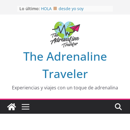
Saltar
Lo último:
HOLA
desde yo soy
al
Aprovechando que Wen tenía que
contenido
venia
EL SENDERO DEL CACAO: Excelente
opción
HOSPEDAJE AL NATURALSHH !!
.
En
OTRA PERSPECTIVA de RÍO EL
The Adrenaline
MULITO!
Traveler
Experiencias y viajes con un toque de adrenalina