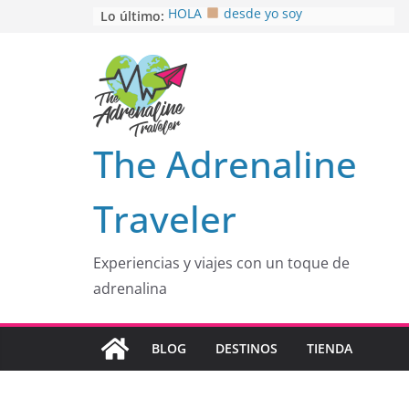
Saltar
Lo último:
HOLA
desde yo soy
Aprovechando que Wen tenía que
al
venia
contenido
EL SENDERO DEL CACAO: Excelente
opción
HOSPEDAJE AL NATURALSHH !!
.
En
OTRA PERSPECTIVA de RÍO EL
The Adrenaline
MULITO!
Traveler
Experiencias y viajes con un toque de
adrenalina
BLOG
DESTINOS
TIENDA