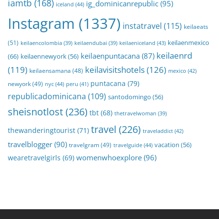
iamtb
(168)
ig_dominicanrepublic
(95)
iceland
(44)
Instagram
(1337)
instatravel
(115)
keilaeats
keilaenmexico
(51)
keilaeniceland
(43)
keilaencolombia
(39)
keilaendubai
(39)
keilaenrd
keilaenpuntacana
(87)
(66)
keilaennewyork
(56)
(119)
keilavisitshotels
(126)
keilaensamana
(48)
mexico
(42)
puntacana
(79)
newyork
(49)
nyc
(44)
peru
(41)
republicadominicana
(109)
santodomingo
(56)
sheisnotlost
(236)
tbt
(68)
thetravelwoman
(39)
travel
(226)
thewanderingtourist
(71)
traveladdict
(42)
travelblogger
(90)
travelgram
(49)
vacation
(56)
travelguide
(44)
womenwhoexplore
(96)
wearetravelgirls
(69)