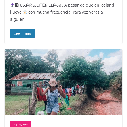
🅽 ᑌᔕᗩᖇ ᔕOᗰᗷᖇIᒪᒪᗩᔕ! . A pesar de que en Iceland
llueve
con mucha frecuencia, rara vez veras a
alguien
Leer más
INSTAGRAM