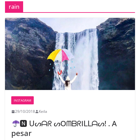
rain
INSTAGRAM
29/10/2018
Keila
🅽 ᑌᔕᗩᖇ ᔕOᗰᗷᖇIᒪᒪᗩᔕ! . A
pesar