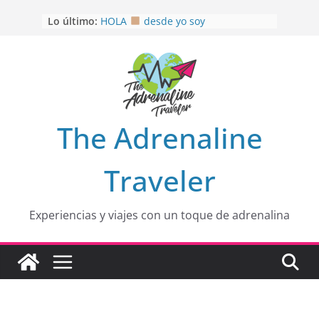
Saltar
Lo último:
HOLA
desde yo soy
al
Aprovechando que Wen tenía que
contenido
venia
EL SENDERO DEL CACAO: Excelente
opción
HOSPEDAJE AL NATURALSHH !!
.
En
OTRA PERSPECTIVA de RÍO EL
The Adrenaline
MULITO!
Traveler
Experiencias y viajes con un toque de adrenalina