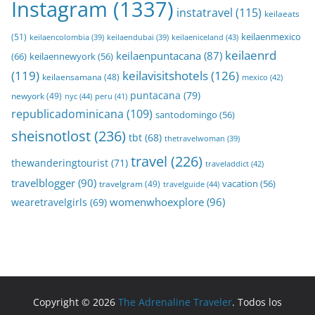
Instagram
(1337)
instatravel
(115)
keilaeats
keilaenmexico
(51)
keilaeniceland
(43)
keilaencolombia
(39)
keilaendubai
(39)
keilaenrd
keilaenpuntacana
(87)
(66)
keilaennewyork
(56)
(119)
keilavisitshotels
(126)
keilaensamana
(48)
mexico
(42)
puntacana
(79)
newyork
(49)
nyc
(44)
peru
(41)
republicadominicana
(109)
santodomingo
(56)
sheisnotlost
(236)
tbt
(68)
thetravelwoman
(39)
travel
(226)
thewanderingtourist
(71)
traveladdict
(42)
travelblogger
(90)
travelgram
(49)
vacation
(56)
travelguide
(44)
womenwhoexplore
(96)
wearetravelgirls
(69)
Copyright © 2026
The Adrenaline Traveler
. Todos los