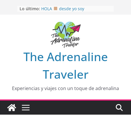
Saltar
Lo último:
HOLA
desde yo soy
al
Aprovechando que Wen tenía que
contenido
venia
EL SENDERO DEL CACAO: Excelente
opción
HOSPEDAJE AL NATURALSHH !!
.
En
OTRA PERSPECTIVA de RÍO EL
The Adrenaline
MULITO!
Traveler
Experiencias y viajes con un toque de adrenalina