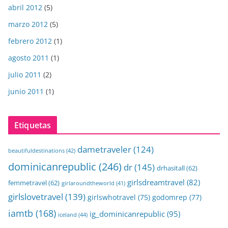
abril 2012
(5)
marzo 2012
(5)
febrero 2012
(1)
agosto 2011
(1)
julio 2011
(2)
junio 2011
(1)
Etiquetas
dametraveler
(124)
beautifuldestinations
(42)
dominicanrepublic
(246)
dr
(145)
drhasitall
(62)
girlsdreamtravel
(82)
femmetravel
(62)
girlaroundtheworld
(41)
girlslovetravel
(139)
girlswhotravel
(75)
godomrep
(77)
iamtb
(168)
ig_dominicanrepublic
(95)
iceland
(44)