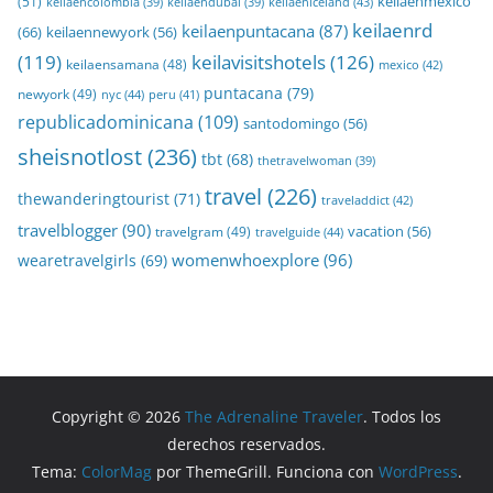
keilaenmexico
(51)
keilaeniceland
(43)
keilaencolombia
(39)
keilaendubai
(39)
keilaenrd
keilaenpuntacana
(87)
(66)
keilaennewyork
(56)
(119)
keilavisitshotels
(126)
keilaensamana
(48)
mexico
(42)
puntacana
(79)
newyork
(49)
nyc
(44)
peru
(41)
republicadominicana
(109)
santodomingo
(56)
sheisnotlost
(236)
tbt
(68)
thetravelwoman
(39)
travel
(226)
thewanderingtourist
(71)
traveladdict
(42)
travelblogger
(90)
travelgram
(49)
vacation
(56)
travelguide
(44)
womenwhoexplore
(96)
wearetravelgirls
(69)
Copyright © 2026
The Adrenaline Traveler
. Todos los
derechos reservados.
Tema:
ColorMag
por ThemeGrill. Funciona con
WordPress
.