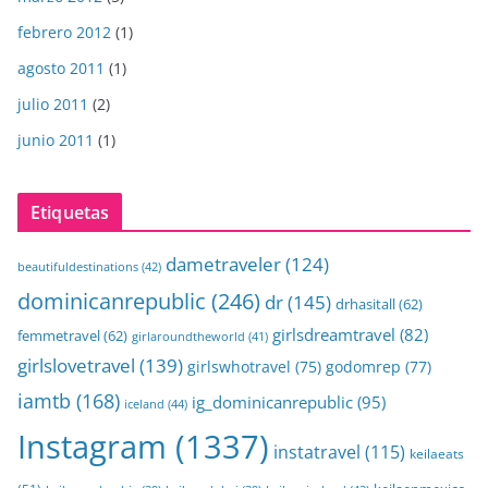
febrero 2012
(1)
agosto 2011
(1)
julio 2011
(2)
junio 2011
(1)
Etiquetas
dametraveler
(124)
beautifuldestinations
(42)
dominicanrepublic
(246)
dr
(145)
drhasitall
(62)
girlsdreamtravel
(82)
femmetravel
(62)
girlaroundtheworld
(41)
girlslovetravel
(139)
girlswhotravel
(75)
godomrep
(77)
iamtb
(168)
ig_dominicanrepublic
(95)
iceland
(44)
Instagram
(1337)
instatravel
(115)
keilaeats