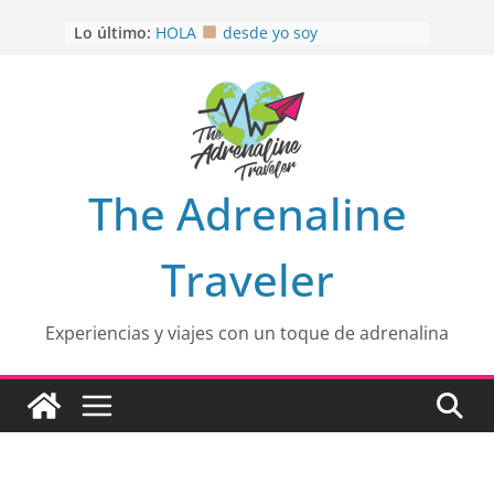
Saltar
Lo último:
HOLA
desde yo soy
al
Aprovechando que Wen tenía que
contenido
venia
EL SENDERO DEL CACAO: Excelente
opción
HOSPEDAJE AL NATURALSHH !!
.
En
OTRA PERSPECTIVA de RÍO EL
The Adrenaline
MULITO!
Traveler
Experiencias y viajes con un toque de adrenalina