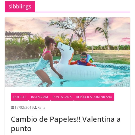
sibblings
HOTELES
INSTAGRAM
PUNTA CANA
REPÚBLICA DOMINICANA
17/02/2019
Keila
Cambio de Papeles!! Valentina a
punto