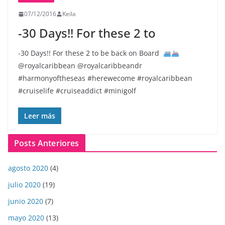
07/12/2016
Keila
-30 Days!! For these 2 to
-30 Days!! For these 2 to be back on Board
@royalcaribbean @royalcaribbeandr
#harmonyoftheseas #herewecome #royalcaribbean
#cruiselife #cruiseaddict #minigolf
Leer más
Posts Anteriores
agosto 2020
(4)
julio 2020
(19)
junio 2020
(7)
mayo 2020
(13)