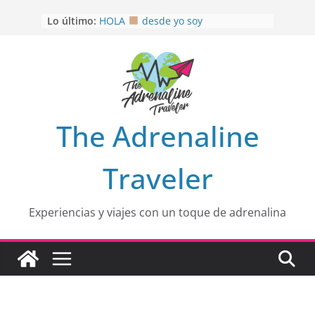
Saltar
Lo último:
HOLA
desde yo soy
al
Aprovechando que Wen tenía que
contenido
venia
EL SENDERO DEL CACAO: Excelente
opción
HOSPEDAJE AL NATURALSHH !!
.
En
OTRA PERSPECTIVA de RÍO EL
The Adrenaline
MULITO!
Traveler
Experiencias y viajes con un toque de adrenalina