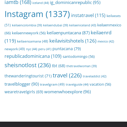
iamtb
(168)
ig_dominicanrepublic
(95)
iceland
(44)
Instagram
(1337)
instatravel
(115)
keilaeats
keilaenmexico
(51)
keilaeniceland
(43)
keilaencolombia
(39)
keilaendubai
(39)
keilaenrd
keilaenpuntacana
(87)
(66)
keilaennewyork
(56)
(119)
keilavisitshotels
(126)
keilaensamana
(48)
mexico
(42)
puntacana
(79)
newyork
(49)
nyc
(44)
peru
(41)
republicadominicana
(109)
santodomingo
(56)
sheisnotlost
(236)
tbt
(68)
thetravelwoman
(39)
travel
(226)
thewanderingtourist
(71)
traveladdict
(42)
travelblogger
(90)
travelgram
(49)
vacation
(56)
travelguide
(44)
womenwhoexplore
(96)
wearetravelgirls
(69)