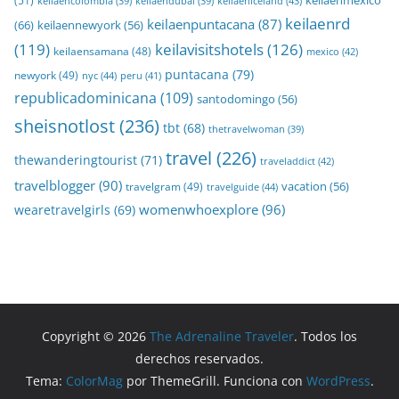
keilaenmexico
(51)
keilaeniceland
(43)
keilaencolombia
(39)
keilaendubai
(39)
keilaenrd
keilaenpuntacana
(87)
(66)
keilaennewyork
(56)
(119)
keilavisitshotels
(126)
keilaensamana
(48)
mexico
(42)
puntacana
(79)
newyork
(49)
nyc
(44)
peru
(41)
republicadominicana
(109)
santodomingo
(56)
sheisnotlost
(236)
tbt
(68)
thetravelwoman
(39)
travel
(226)
thewanderingtourist
(71)
traveladdict
(42)
travelblogger
(90)
travelgram
(49)
vacation
(56)
travelguide
(44)
womenwhoexplore
(96)
wearetravelgirls
(69)
Copyright © 2026
The Adrenaline Traveler
. Todos los
derechos reservados.
Tema:
ColorMag
por ThemeGrill. Funciona con
WordPress
.