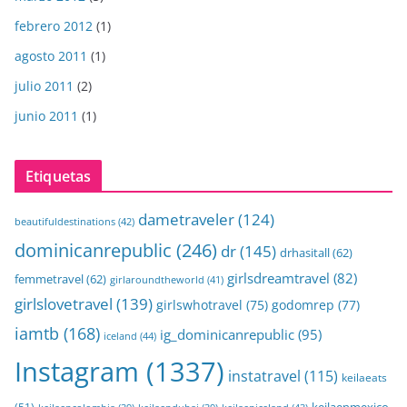
febrero 2012
(1)
agosto 2011
(1)
julio 2011
(2)
junio 2011
(1)
Etiquetas
dametraveler
(124)
beautifuldestinations
(42)
dominicanrepublic
(246)
dr
(145)
drhasitall
(62)
girlsdreamtravel
(82)
femmetravel
(62)
girlaroundtheworld
(41)
girlslovetravel
(139)
girlswhotravel
(75)
godomrep
(77)
iamtb
(168)
ig_dominicanrepublic
(95)
iceland
(44)
Instagram
(1337)
instatravel
(115)
keilaeats