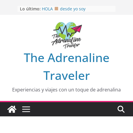
Saltar
Lo último:
HOLA
desde yo soy
al
Aprovechando que Wen tenía que
contenido
venia
EL SENDERO DEL CACAO: Excelente
opción
HOSPEDAJE AL NATURALSHH !!
.
En
OTRA PERSPECTIVA de RÍO EL
The Adrenaline
MULITO!
Traveler
Experiencias y viajes con un toque de adrenalina