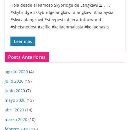
Hola desde el Famoso Skybridge de Langkawi
. . .
#skybridge #skybridgelangkawi #langkawi #malaysia
#skycablangkawi #steepestcablecarintheworld
#sheisnotlost #selfie #keilaenmalasia #keilaenasia
Leer más
Posts Anteriores
agosto 2020
(4)
julio 2020
(19)
junio 2020
(7)
mayo 2020
(13)
abril 2020
(14)
marzo 2020
(10)
febrero 2020
(10)