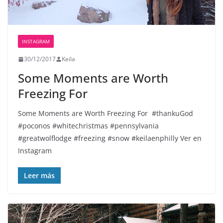
INSTAGRAM
30/12/2017
Keila
Some Moments are Worth
Freezing For
Some Moments are Worth Freezing For ️️️️ #thankuGod
#poconos #whitechristmas #pennsylvania
#greatwolflodge #freezing #snow #keilaenphilly Ver en
Instagram
Leer más