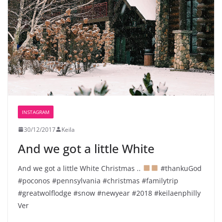
INSTAGRAM
30/12/2017
Keila
And we got a little White
And we got a little White Christmas ..
#thankuGod
#poconos #pennsylvania #christmas #familytrip
#greatwolflodge #snow #newyear #2018 #keilaenphilly
Ver