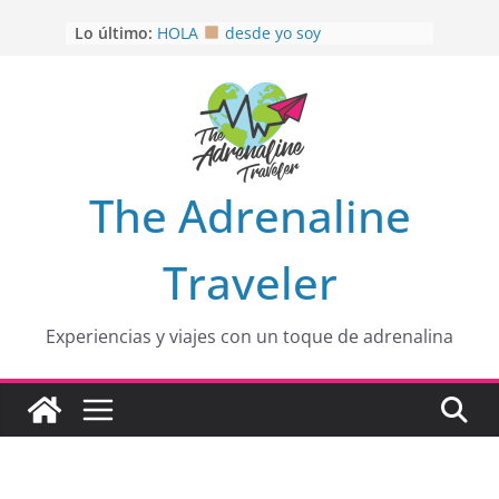
Saltar
Lo último:
HOLA
desde yo soy
al
Aprovechando que Wen tenía que
contenido
venia
EL SENDERO DEL CACAO: Excelente
opción
HOSPEDAJE AL NATURALSHH !!
.
En
OTRA PERSPECTIVA de RÍO EL
The Adrenaline
MULITO!
Traveler
Experiencias y viajes con un toque de adrenalina