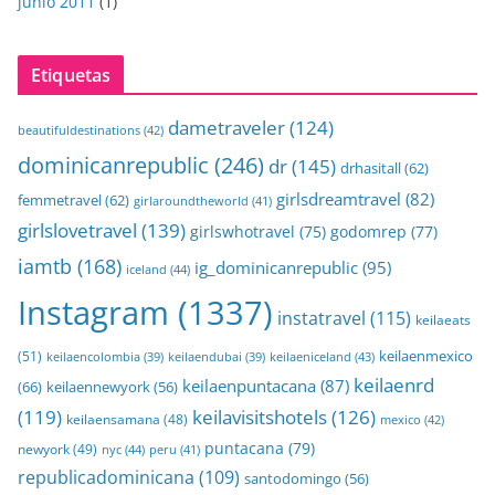
junio 2011
(1)
Etiquetas
dametraveler
(124)
beautifuldestinations
(42)
dominicanrepublic
(246)
dr
(145)
drhasitall
(62)
girlsdreamtravel
(82)
femmetravel
(62)
girlaroundtheworld
(41)
girlslovetravel
(139)
girlswhotravel
(75)
godomrep
(77)
iamtb
(168)
ig_dominicanrepublic
(95)
iceland
(44)
Instagram
(1337)
instatravel
(115)
keilaeats
keilaenmexico
(51)
keilaeniceland
(43)
keilaencolombia
(39)
keilaendubai
(39)
keilaenrd
keilaenpuntacana
(87)
(66)
keilaennewyork
(56)
(119)
keilavisitshotels
(126)
keilaensamana
(48)
mexico
(42)
puntacana
(79)
newyork
(49)
nyc
(44)
peru
(41)
republicadominicana
(109)
santodomingo
(56)