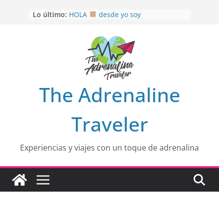
Saltar
Lo último:
HOLA
desde yo soy
al
Aprovechando que Wen tenía que
contenido
venia
EL SENDERO DEL CACAO: Excelente
opción
HOSPEDAJE AL NATURALSHH !!
.
En
OTRA PERSPECTIVA de RÍO EL
The Adrenaline
MULITO!
Traveler
Experiencias y viajes con un toque de adrenalina