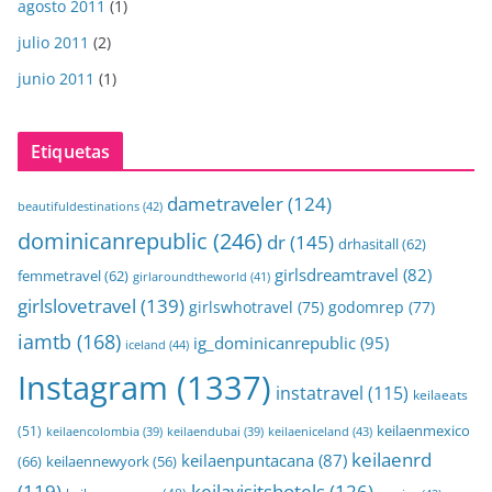
agosto 2011
(1)
julio 2011
(2)
junio 2011
(1)
Etiquetas
dametraveler
(124)
beautifuldestinations
(42)
dominicanrepublic
(246)
dr
(145)
drhasitall
(62)
girlsdreamtravel
(82)
femmetravel
(62)
girlaroundtheworld
(41)
girlslovetravel
(139)
girlswhotravel
(75)
godomrep
(77)
iamtb
(168)
ig_dominicanrepublic
(95)
iceland
(44)
Instagram
(1337)
instatravel
(115)
keilaeats
keilaenmexico
(51)
keilaeniceland
(43)
keilaencolombia
(39)
keilaendubai
(39)
keilaenrd
keilaenpuntacana
(87)
(66)
keilaennewyork
(56)
(119)
keilavisitshotels
(126)