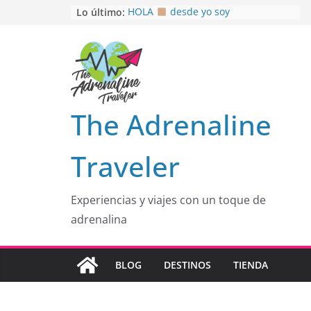
Saltar
Lo último:
HOLA
desde yo soy
Aprovechando que Wen tenía que
al
venia
contenido
EL SENDERO DEL CACAO: Excelente
opción
HOSPEDAJE AL NATURALSHH !!
.
En
OTRA PERSPECTIVA de RÍO EL
The Adrenaline
MULITO!
Traveler
Experiencias y viajes con un toque de
adrenalina
BLOG
DESTINOS
TIENDA