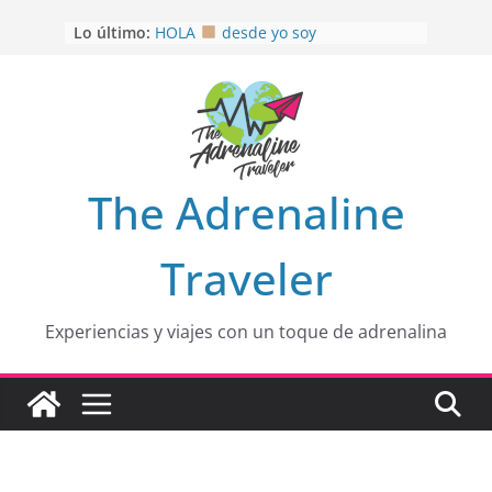
Saltar
Lo último:
HOLA
desde yo soy
al
Aprovechando que Wen tenía que
contenido
venia
EL SENDERO DEL CACAO: Excelente
opción
HOSPEDAJE AL NATURALSHH !!
.
En
OTRA PERSPECTIVA de RÍO EL
The Adrenaline
MULITO!
Traveler
Experiencias y viajes con un toque de adrenalina