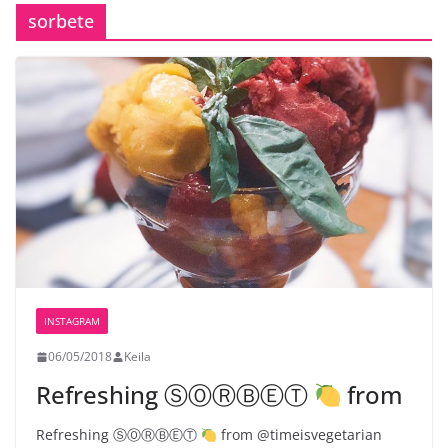
sorbete
INSTAGRAM
06/05/2018
Keila
Refreshing ⓈⓄⓇⒷⒺⓉ
from
Refreshing ⓈⓄⓇⒷⒺⓉ
from @timeisvegetarian