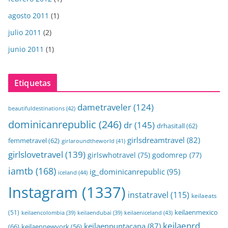
agosto 2011
(1)
julio 2011
(2)
junio 2011
(1)
Etiquetas
dametraveler
(124)
beautifuldestinations
(42)
dominicanrepublic
(246)
dr
(145)
drhasitall
(62)
girlsdreamtravel
(82)
femmetravel
(62)
girlaroundtheworld
(41)
girlslovetravel
(139)
girlswhotravel
(75)
godomrep
(77)
iamtb
(168)
ig_dominicanrepublic
(95)
iceland
(44)
Instagram
(1337)
instatravel
(115)
keilaeats
keilaenmexico
(51)
keilaeniceland
(43)
keilaencolombia
(39)
keilaendubai
(39)
keilaenrd
keilaenpuntacana
(87)
(66)
keilaennewyork
(56)