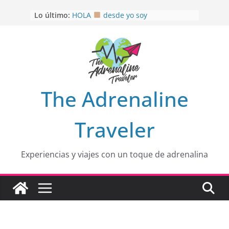
Saltar
Lo último:
HOLA
desde yo soy
al
Aprovechando que Wen tenía que
contenido
venia
EL SENDERO DEL CACAO: Excelente
opción
HOSPEDAJE AL NATURALSHH !!
.
En
OTRA PERSPECTIVA de RÍO EL
The Adrenaline
MULITO!
Traveler
Experiencias y viajes con un toque de adrenalina