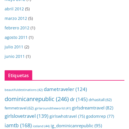
abril 2012
(5)
marzo 2012
(5)
febrero 2012
(1)
agosto 2011
(1)
julio 2011
(2)
junio 2011
(1)
Etiquetas
dametraveler
(124)
beautifuldestinations
(42)
dominicanrepublic
(246)
dr
(145)
drhasitall
(62)
girlsdreamtravel
(82)
femmetravel
(62)
girlaroundtheworld
(41)
girlslovetravel
(139)
girlswhotravel
(75)
godomrep
(77)
iamtb
(168)
ig_dominicanrepublic
(95)
iceland
(44)