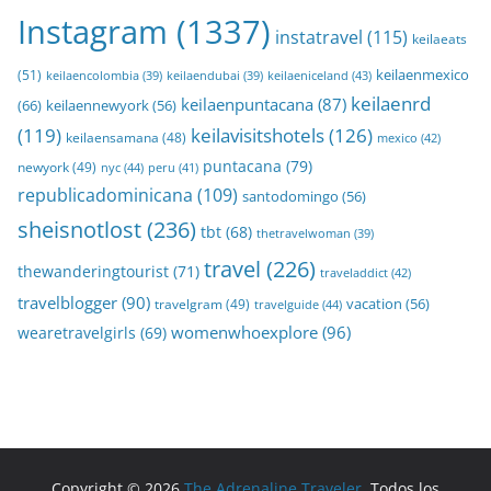
Instagram
(1337)
instatravel
(115)
keilaeats
keilaenmexico
(51)
keilaeniceland
(43)
keilaencolombia
(39)
keilaendubai
(39)
keilaenrd
keilaenpuntacana
(87)
(66)
keilaennewyork
(56)
(119)
keilavisitshotels
(126)
keilaensamana
(48)
mexico
(42)
puntacana
(79)
newyork
(49)
nyc
(44)
peru
(41)
republicadominicana
(109)
santodomingo
(56)
sheisnotlost
(236)
tbt
(68)
thetravelwoman
(39)
travel
(226)
thewanderingtourist
(71)
traveladdict
(42)
travelblogger
(90)
travelgram
(49)
vacation
(56)
travelguide
(44)
womenwhoexplore
(96)
wearetravelgirls
(69)
Copyright © 2026
The Adrenaline Traveler
. Todos los