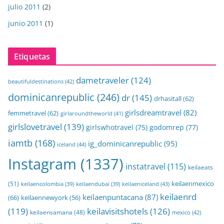
julio 2011
(2)
junio 2011
(1)
Etiquetas
dametraveler
(124)
beautifuldestinations
(42)
dominicanrepublic
(246)
dr
(145)
drhasitall
(62)
girlsdreamtravel
(82)
femmetravel
(62)
girlaroundtheworld
(41)
girlslovetravel
(139)
girlswhotravel
(75)
godomrep
(77)
iamtb
(168)
ig_dominicanrepublic
(95)
iceland
(44)
Instagram
(1337)
instatravel
(115)
keilaeats
keilaenmexico
(51)
keilaeniceland
(43)
keilaencolombia
(39)
keilaendubai
(39)
keilaenrd
keilaenpuntacana
(87)
(66)
keilaennewyork
(56)
(119)
keilavisitshotels
(126)
keilaensamana
(48)
mexico
(42)