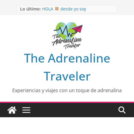
Saltar
Lo último:
HOLA
desde yo soy
al
Aprovechando que Wen tenía que
contenido
venia
EL SENDERO DEL CACAO: Excelente
opción
HOSPEDAJE AL NATURALSHH !!
.
En
OTRA PERSPECTIVA de RÍO EL
The Adrenaline
MULITO!
Traveler
Experiencias y viajes con un toque de adrenalina