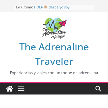
Saltar
Lo último:
HOLA
desde yo soy
al
Aprovechando que Wen tenía que
contenido
venia
EL SENDERO DEL CACAO: Excelente
opción
HOSPEDAJE AL NATURALSHH !!
.
En
OTRA PERSPECTIVA de RÍO EL
The Adrenaline
MULITO!
Traveler
Experiencias y viajes con un toque de adrenalina