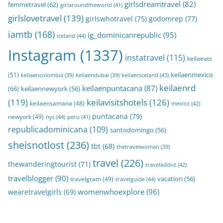
girlsdreamtravel
(82)
femmetravel
(62)
girlaroundtheworld
(41)
girlslovetravel
(139)
girlswhotravel
(75)
godomrep
(77)
iamtb
(168)
ig_dominicanrepublic
(95)
iceland
(44)
Instagram
(1337)
instatravel
(115)
keilaeats
keilaenmexico
(51)
keilaeniceland
(43)
keilaencolombia
(39)
keilaendubai
(39)
keilaenrd
keilaenpuntacana
(87)
(66)
keilaennewyork
(56)
(119)
keilavisitshotels
(126)
keilaensamana
(48)
mexico
(42)
puntacana
(79)
newyork
(49)
nyc
(44)
peru
(41)
republicadominicana
(109)
santodomingo
(56)
sheisnotlost
(236)
tbt
(68)
thetravelwoman
(39)
travel
(226)
thewanderingtourist
(71)
traveladdict
(42)
travelblogger
(90)
travelgram
(49)
vacation
(56)
travelguide
(44)
womenwhoexplore
(96)
wearetravelgirls
(69)