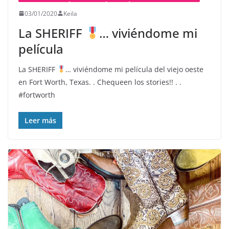
03/01/2020
Keila
La SHERIFF
… viviéndome mi
película
La SHERIFF
… viviéndome mi película del viejo oeste
en Fort Worth, Texas. . Chequeen los stories!! . .
#fortworth
Leer más