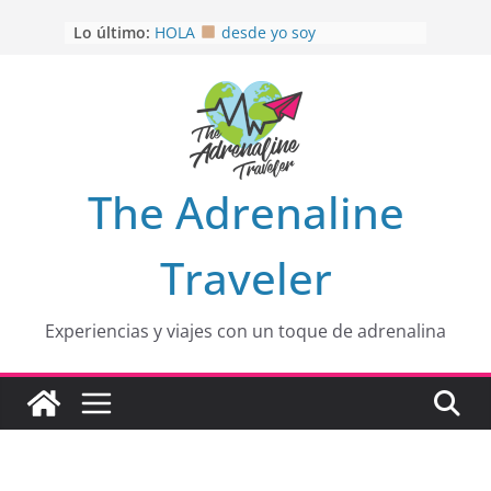
Saltar
Lo último:
HOLA
desde yo soy
al
Aprovechando que Wen tenía que
contenido
venia
EL SENDERO DEL CACAO: Excelente
opción
HOSPEDAJE AL NATURALSHH !!
.
En
OTRA PERSPECTIVA de RÍO EL
The Adrenaline
MULITO!
Traveler
Experiencias y viajes con un toque de adrenalina