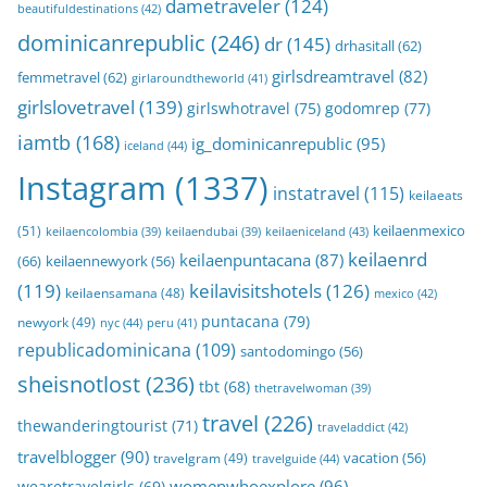
dametraveler
(124)
beautifuldestinations
(42)
dominicanrepublic
(246)
dr
(145)
drhasitall
(62)
girlsdreamtravel
(82)
femmetravel
(62)
girlaroundtheworld
(41)
girlslovetravel
(139)
girlswhotravel
(75)
godomrep
(77)
iamtb
(168)
ig_dominicanrepublic
(95)
iceland
(44)
Instagram
(1337)
instatravel
(115)
keilaeats
keilaenmexico
(51)
keilaeniceland
(43)
keilaencolombia
(39)
keilaendubai
(39)
keilaenrd
keilaenpuntacana
(87)
(66)
keilaennewyork
(56)
(119)
keilavisitshotels
(126)
keilaensamana
(48)
mexico
(42)
puntacana
(79)
newyork
(49)
nyc
(44)
peru
(41)
republicadominicana
(109)
santodomingo
(56)
sheisnotlost
(236)
tbt
(68)
thetravelwoman
(39)
travel
(226)
thewanderingtourist
(71)
traveladdict
(42)
travelblogger
(90)
travelgram
(49)
vacation
(56)
travelguide
(44)
womenwhoexplore
(96)
wearetravelgirls
(69)