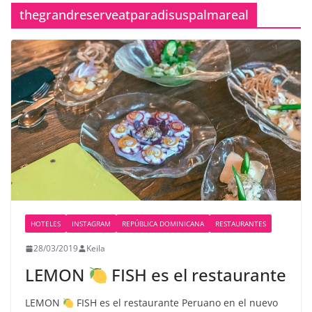
thegrandreserveatparadisuspalmareal
HOTELES
INSTAGRAM
REPÚBLICA DOMINICANA
RESTAURANTES
28/03/2019
Keila
LEMON
FISH es el restaurante
LEMON
FISH es el restaurante Peruano en el nuevo