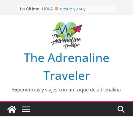
Saltar
Lo último:
HOLA
desde yo soy
al
Aprovechando que Wen tenía que
contenido
venia
EL SENDERO DEL CACAO: Excelente
opción
HOSPEDAJE AL NATURALSHH !!
.
En
OTRA PERSPECTIVA de RÍO EL
The Adrenaline
MULITO!
Traveler
Experiencias y viajes con un toque de adrenalina