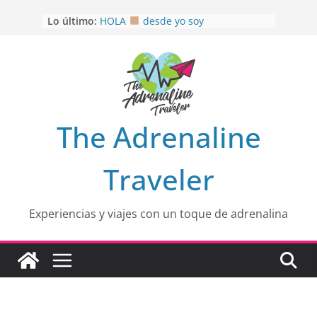
Saltar
Lo último:
HOLA
desde yo soy
al
Aprovechando que Wen tenía que
contenido
venia
EL SENDERO DEL CACAO: Excelente
opción
HOSPEDAJE AL NATURALSHH !!
.
En
OTRA PERSPECTIVA de RÍO EL
The Adrenaline
MULITO!
Traveler
Experiencias y viajes con un toque de adrenalina