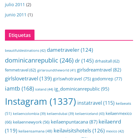
julio 2011
(2)
junio 2011
(1)
Etiquetas
dametraveler
(124)
beautifuldestinations
(42)
dominicanrepublic
(246)
dr
(145)
drhasitall
(62)
girlsdreamtravel
(82)
femmetravel
(62)
girlaroundtheworld
(41)
girlslovetravel
(139)
girlswhotravel
(75)
godomrep
(77)
iamtb
(168)
ig_dominicanrepublic
(95)
iceland
(44)
Instagram
(1337)
instatravel
(115)
keilaeats
keilaenmexico
(51)
keilaeniceland
(43)
keilaencolombia
(39)
keilaendubai
(39)
keilaenrd
keilaenpuntacana
(87)
(66)
keilaennewyork
(56)
(119)
keilavisitshotels
(126)
keilaensamana
(48)
mexico
(42)