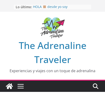
Saltar
Lo último:
HOLA
desde yo soy
al
Aprovechando que Wen tenía que
contenido
venia
EL SENDERO DEL CACAO: Excelente
opción
HOSPEDAJE AL NATURALSHH !!
.
En
OTRA PERSPECTIVA de RÍO EL
The Adrenaline
MULITO!
Traveler
Experiencias y viajes con un toque de adrenalina