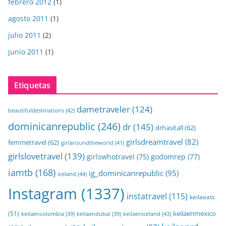
febrero 2012
(1)
agosto 2011
(1)
julio 2011
(2)
junio 2011
(1)
Etiquetas
dametraveler
(124)
beautifuldestinations
(42)
dominicanrepublic
(246)
dr
(145)
drhasitall
(62)
girlsdreamtravel
(82)
femmetravel
(62)
girlaroundtheworld
(41)
girlslovetravel
(139)
girlswhotravel
(75)
godomrep
(77)
iamtb
(168)
ig_dominicanrepublic
(95)
iceland
(44)
Instagram
(1337)
instatravel
(115)
keilaeats
keilaenmexico
(51)
keilaeniceland
(43)
keilaencolombia
(39)
keilaendubai
(39)