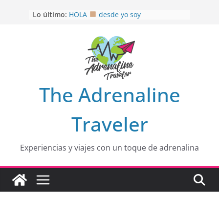
Saltar
Lo último:
HOLA
desde yo soy
al
Aprovechando que Wen tenía que
contenido
venia
EL SENDERO DEL CACAO: Excelente
opción
HOSPEDAJE AL NATURALSHH !!
.
En
OTRA PERSPECTIVA de RÍO EL
The Adrenaline
MULITO!
Traveler
Experiencias y viajes con un toque de adrenalina