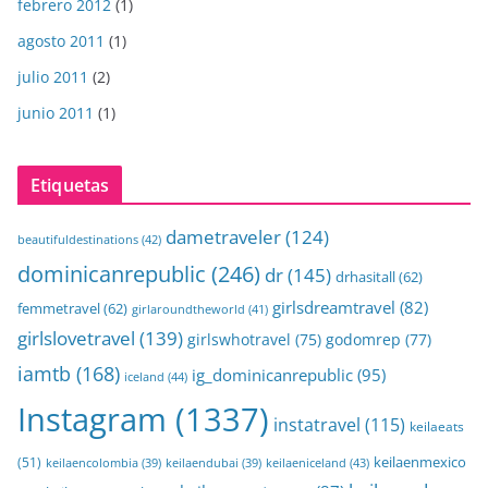
febrero 2012
(1)
agosto 2011
(1)
julio 2011
(2)
junio 2011
(1)
Etiquetas
dametraveler
(124)
beautifuldestinations
(42)
dominicanrepublic
(246)
dr
(145)
drhasitall
(62)
girlsdreamtravel
(82)
femmetravel
(62)
girlaroundtheworld
(41)
girlslovetravel
(139)
girlswhotravel
(75)
godomrep
(77)
iamtb
(168)
ig_dominicanrepublic
(95)
iceland
(44)
Instagram
(1337)
instatravel
(115)
keilaeats
keilaenmexico
(51)
keilaeniceland
(43)
keilaencolombia
(39)
keilaendubai
(39)