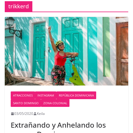
trikkerd
ATRACCIONES
INSTAGRAM
REPÚBLICA DOMINICANA
SANTO DOMINGO
ZONA COLONIAL
03/05/2020
Keila
Extrañando y Anhelando los